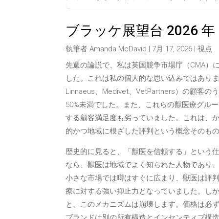
ブラッケ展望台 2026 年 7
執筆者
Amanda McDavid
|
7月 17, 2026
|
視点
先週の論説で、私は英国競争市場庁（CMA）
した。これは私の個人的な思い込みではありませ
Linnaeus、Medivet、VetPartne
50%未満でした。また、これらの獣医療グルー
する顧客満足度も劣っていました。これは、
的かつ地域に根ざした評判という概念そのもの
歴史的に見ると、「獣医を信頼する」という
なら、獣医は地域でよく知られた人物であり
小さな市場では噂はすぐに広まり、獣医は評
療に対する強い抑止力となっていました。し
と、このメカニズムは崩壊します。価格は必
ブランドは別の所有構造とインセンティブ構