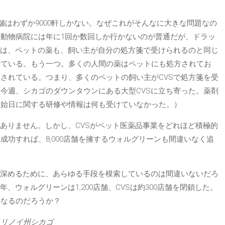
店舗はわずか9000軒しかない。なぜこれがそんなに大きな問題なの
動物病院には年に1回か数回しか行かないのが普通だが、ドラッ
では、ペットの薬も、飼い主が自分の処方箋で受けられるのと同じ
っている。もう一つ。多くの人間の薬はペットにも処方されてお
されている。つまり、多くのペットの飼い主がCVSで処方箋を受
今週、シカゴのダウンタウンにある大型CVSに立ち寄った。薬剤
開始日に関する研修や情報は何も受けていなかった。）
はありません。しかし、CVSがペット医薬品事業をどれほど積極的
功すれば、8,000店舗を擁するウォルグリーンも間違いなく追
を深めるために、あらゆる手段を模索しているのは間違いないだろ
、ウォルグリーンは1,200店舗、CVSは約300店舗を閉鎖した。
となるのだろうか？
イリノイ州シカゴ