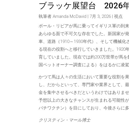
ブラッケ展望台 2026年
執筆者
Amanda McDavid
|
7月 3, 2026
|
視点
ポール・リビアが馬に乗ってイギリス軍の到
あらゆる面で不可欠な存在でした。新国家が発
車、道路（1910～1930年代）、そして機械化
る現在の役割へと移行していきました。1920年
育していました。現在では約200万世帯が馬を飼
国ペットオーナー調査による）をはるかに凌駕
かつて馬は人々の生活において重要な役割を
し、だからといって、専門家や業界として、
金を集中させるべきだというわけではありま
予想以上の大きなチャンスが生まれる可能性
バチワクチン）を目にしており、今後さらに多
クリスティン・マール博士