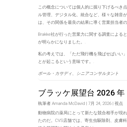
この概念については個人的に掘り下げるべき
ル管理、デジタル化、統合など、様々な雑音
は、その関係を最良の結果に導く営業担当者の
Brakke社が行った営業力に関する調査によ
が明らかになりました。.
私の考えでは、「ただ飛行機を飛ばせばいい
とが起こるという意味です。.
ポール・カサディ、シニアコンサルタント
ブラッケ展望台 2026 年 7
執筆者
Amanda McDavid
|
7月 24, 2026
|
視点
動物病院の薬局にとって新たな競合相手が現れ
たのだ。CVS店舗では、寄生虫駆除剤、皮膚