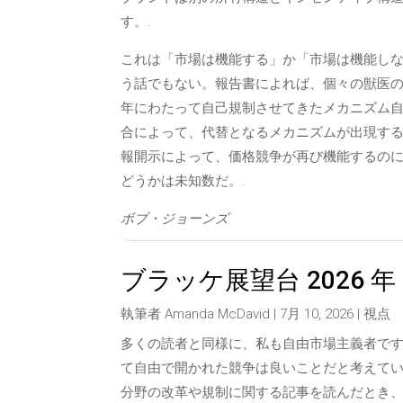
す。.
これは「市場は機能する」か「市場は機能し
う話でもない。報告書によれば、個々の獣医
年にわたって自己規制させてきたメカニズム
合によって、代替となるメカニズムが出現する
報開示によって、価格競争が再び機能するの
どうかは未知数だ。.
ボブ・ジョーンズ
ブラッケ展望台 2026 年 7
執筆者
Amanda McDavid
|
7月 10, 2026
|
視点
多くの読者と同様に、私も自由市場主義者で
て自由で開かれた競争は良いことだと考えてい
分野の改革や規制に関する記事を読んだとき、