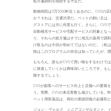
処方箋調剤を開始する予定だ。.
動物病院は3万5000軒近くあるのに、CVSの
か？それは、交通渋滞だ。ペットの飼い主は、
グストアには月に何度も行く。さらに、CVS
自動補充サービスや宅配サービスの対象とな
り、それらの処方箋はすでに地元の薬局で調剤
け取るのは今回が初めてではないのだ。（私は
師はこのプログラムの存在は知っていたが、
もちろん、誰もがCVSで買い物をするわけで
に推進していくかは興味深いところです。もし成
随するでしょう。.
CVSが顧客へのサービス向上と店舗への愛着
う。実際、CVSの来店客数も減少している。昨年
ペット用医薬品は、両社の業績回復の起爆剤
ジョン・ヴォルク、シニアコンサルタント、