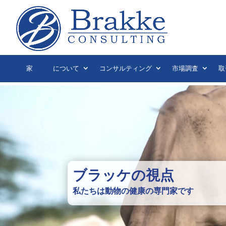
家
について
コンサルティング
市場調査
取
ブラッケの視点
私たちは動物の健康の専門家です