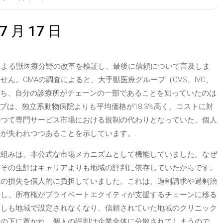
 月 17 日
による獣医療分野の改革を検証し、最後に信頼について言及しま
ん。CMAの調査によると、大手獣医療グループ（CVS、IVC、
rs）の顧客のうち、自分の診療所がチェーンの一部であることを知っていたのは
プは、独立系動物病院よりも平均価格が18.3%高く、コストに対
かつて専門サービス市場における規制の代わりとなっていた、個人
が失われつつあることを示しています。.
仕組みは、非公式な市場メカニズムとして機能していました。なぜ
、その生計はキャリアよりも地域の評判に依存していたからです。
判の損失を個人的に負担していました。これは、過剰請求や過剰治
かし、所有権がプライベートエクイティが支援するチェーンに移る
ずしも地域で設定されなくなり、信頼されていた地域のクリニック
造の下に置かれ、個人の評判は企業全体に分散されてしまうので