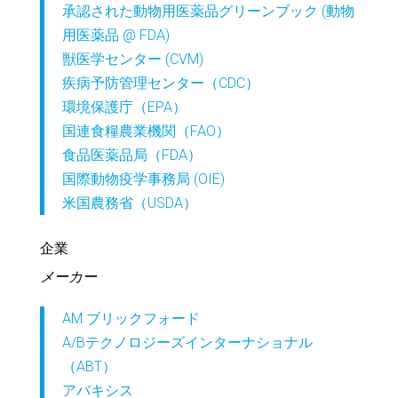
承認された動物用医薬品グリーンブック (動物
用医薬品 @ FDA)
獣医学センター (CVM)
疾病予防管理センター（CDC）
環境保護庁（EPA）
国連食糧農業機関（FAO）
食品医薬品局（FDA）
国際動物疫学事務局 (OIE)
米国農務省（USDA）
企業
メーカー
AM ブリックフォード
A/Bテクノロジーズインターナショナル
（ABT）
アバキシス