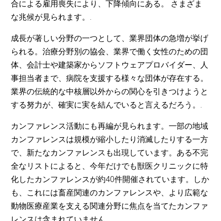
合による雇用喪失により、下降傾向にある。 さまざま
な兆候が見られます。.
成長が著しい分野の一つとして、業界団体の急増が挙げ
られる。治療分野別の協会、業界で働く女性のための団
体、会計士や建築家からソフトウェアプロバイダー、人
事担当者まで、病院を支援する様々な団体が存在する。
業界の伝統的な中核層以外からの関心を引きつけようと
する努力が、確実に実を結んでいると言えるだろう。.
カンファレンス活動にも再編が見られます。一部の地域
カンファレンスは規模が縮小したり消滅したりする一方
で、新たなカンファレンスも出現しています。ある不完
全なリストによると、今年だけでも獣医クリニックに特
化したカンファレンスが約40件開催されています。しか
も、これには畜産関連のカンファレンスや、より広範な
動物医療産業を支える関連分野に焦点を当てたカンファ
レンスは含まれていません。.