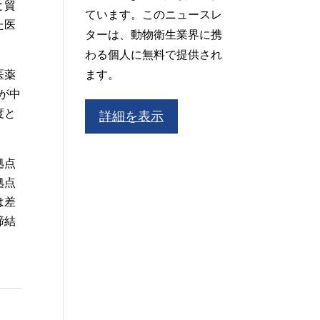
と貿
ています。このニュースレ
た医
ターは、動物衛生業界に携
わる個人に無料で提供され
医薬
ます。
が中
度と
詳細を表示
拠点
拠点
は差
締結