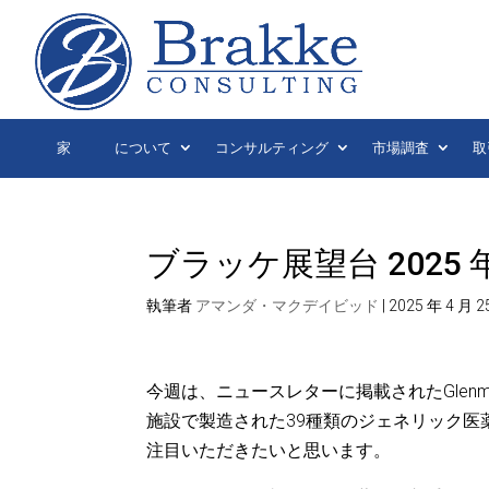
家
について
コンサルティング
市場調査
取
ブラッケ展望台 2025 年 
執筆者
アマンダ・マクデイビッド
|
2025 年 4 月 2
今週は、ニュースレターに掲載されたGlenmark P
施設で製造された39種類のジェネリック医
注目いただきたいと思います。