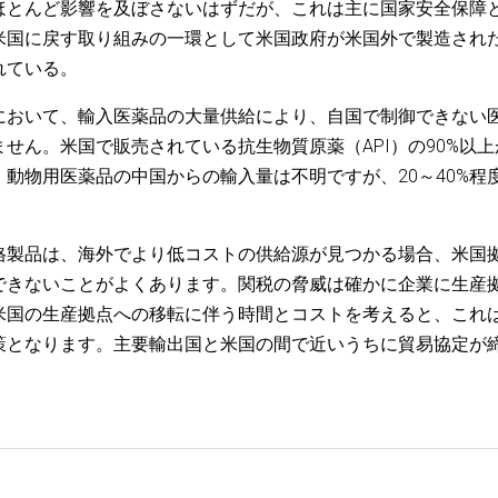
ほとんど影響を及ぼさないはずだが、これは主に国家安全保障
米国に戻す取り組みの一環として米国政府が米国外で製造され
れている。
において、輸入医薬品の大量供給により、自国で制御できない
せん。米国で販売されている抗生物質原薬（API）の90%以上
動物用医薬品の中国からの輸入量は不明ですが、20～40%程
格製品は、海外でより低コストの供給源が見つかる場合、米国
できないことがよくあります。関税の脅威は確かに企業に生産
米国の生産拠点への移転に伴う時間とコストを考えると、これ
策となります。主要輸出国と米国の間で近いうちに貿易協定が