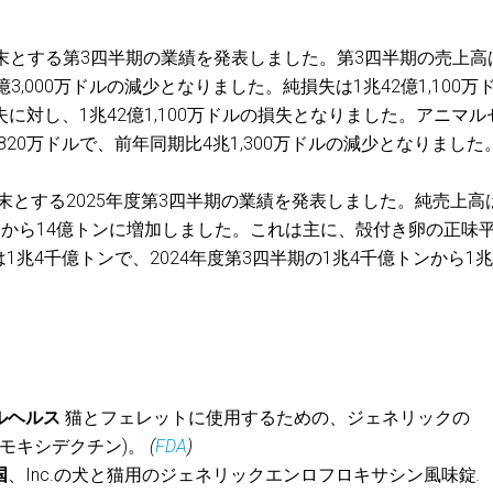
を期末とする第3四半期の業績を発表しました。第3四半期の売上高
1億3,000万ドルの減少となりました。純損失は1兆42億1,100万
損失に対し、1兆42億1,100万ドルの損失となりました。アニマル
820万ドルで、前年同期比4兆1,300万ドルの減少となりました
を期末とする2025年度第3四半期の業績を発表しました。純売上高
ンから14億トンに増加しました。これは主に、殻付き卵の正味
兆4千億トンで、2024年度第3四半期の1兆4千億トンから1兆
ルヘルス
猫とフェレットに使用するための、ジェネリックの
リド + モキシデクチン)。
(
FDA
)
国
、Inc.の犬と猫用のジェネリックエンロフロキサシン風味錠
.