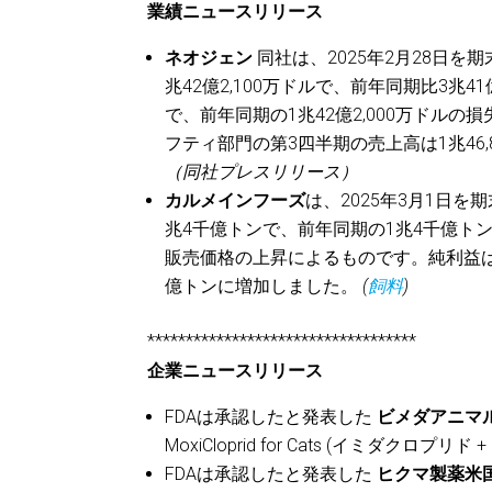
業績ニュースリリース
ネオジェン
同社は、2025年2月28日
兆42億2,100万ドルで、前年同期比3兆4
で、前年同期の1兆42億2,000万ドルの
フティ部門の第3四半期の売上高は1兆46,
（同社プレスリリース）
カルメインフーズ
は、2025年3月1日
兆4千億トンで、前年同期の1兆4千億ト
販売価格の上昇によるものです。純利益は1
億トンに増加しました。
(
飼料
)
***********************************
企業ニュースリリース
FDAは承認したと発表した
ビメダアニマ
MoxiCloprid for Cats (イミダクロプ
FDAは承認したと発表した
ヒクマ製薬米