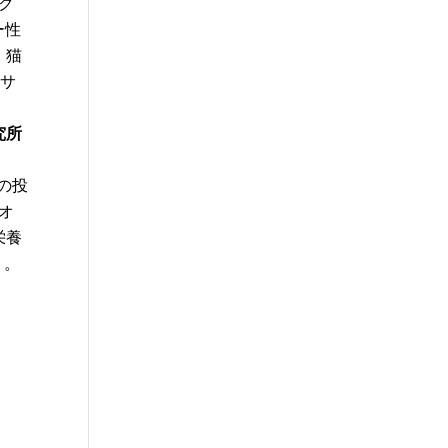
ク
ー性
、猫
品サ
究所
の投
オ
栄養
う。