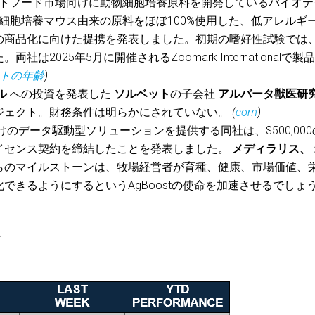
トフード市場向けに動物細胞培養原料を開発しているバイオテ
細胞培養マウス由来の原料をほぼ100%使用した、低アレルギ
の商品化に向けた提携を発表しました。初期の嗜好性試験では
2025年5月に開催されるZoomark Internationalで製
トの年齢
)
ル
への投資を発表した
ソルベット
の子会社
アルバータ獣医研
ジェクト。財務条件は明らかにされていない。
(
com
)
けのデータ駆動型ソリューションを提供する同社は、$500,000
イセンス契約を締結したことを発表しました。
メディラリス、
らのマイルストーンは、牧場経営者が育種、健康、市場価値、
できるようにするというAgBoostの使命を加速させるでしょ
*