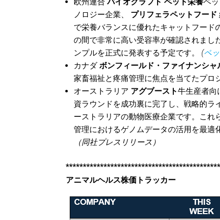
欧州連合
バイオクラフト ペット栄養
ペッ
ノロジー企業、
プリフェラペットフード
で栄養バランスに優れたキャットフード
の間で非常に高い受容率が確認されました。両社は
ンプルを正式に発表する予定です。
(
ペッ
カナダ
ボンフィールド・ファイナンシャ
家畜福祉と疼痛管理に焦点を当てたプロ
オーストラリア
アグブースト
牛生産者向
資ラウンドを成功裏に完了し、戦略的ラ
ーストラリアの動物医療企業です。これ
管理におけるゲノムデータの活用を最適化
（同社プレスリリース）
********************************************
アニマルヘルス株価トラッカー