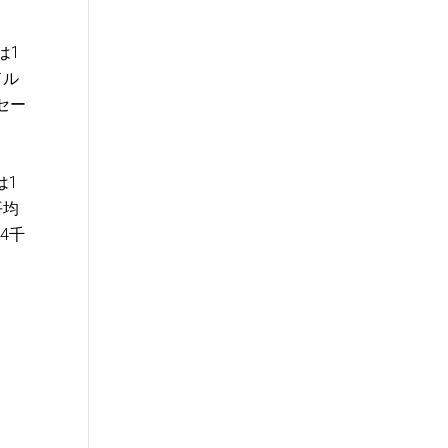
は1
ドル
セー
。
は1
平均
4千