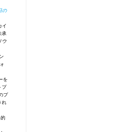
日の
カイ
未承
リウ
ン
ォ
ーを
トプ
のプ
され
略的