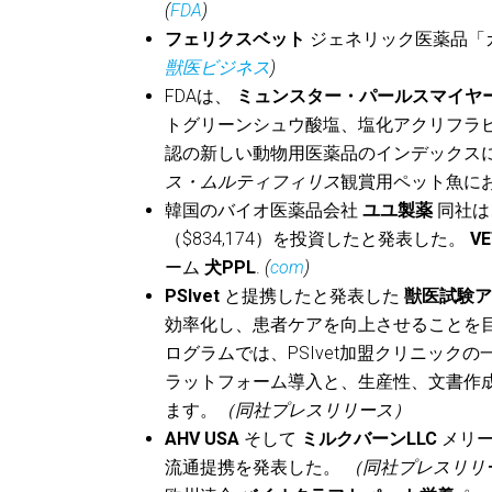
(
FDA
)
フェリクスベット
ジェネリック医薬品「
獣医ビジネス
)
FDAは、
ミュンスター・パールスマイヤ
トグリーンシュウ酸塩、塩化アクリフラ
認の新しい動物用医薬品のインデックス
ス・ムルティフィリス
観賞用ペット魚にお
韓国のバイオ医薬品会社
ユユ製薬
同社は
（$834,174）を投資したと発表した。
V
ーム
犬PPL
.
(
com
)
PSIvet
と提携したと発表した
獣医試験
効率化し、患者ケアを向上させることを
ログラムでは、PSIvet加盟クリニック
ラットフォーム導入と、生産性、文書作
ます。
（同社プレスリリース）
AHV USA
そして
ミルクバーンLLC
メリー
流通提携を発表した。
（同社プレスリリ