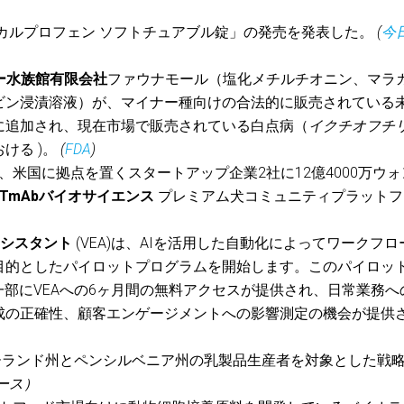
カルプロフェン ソフトチュアブル錠」の発売を発表した。
(
今
ー水族館有限会社
ファウナモール（塩化メチルチオニン、マラ
ビン浸漬溶液）が、マイナー種向けの合法的に販売されている
に追加され、現在市場で販売されている白点病（
イクチオフチ
ける )。
(
FDA
)
、米国に拠点を置くスタートアップ企業2社に12億4000万ウォ
ETmAbバイオサイエンス
プレミアム犬コミュニティプラットフ
アシスタント
(VEA)は、AIを活用した自動化によってワークフロ
目的としたパイロットプログラムを開始します。このパイロッ
の一部にVEAへの6ヶ月間の無料アクセスが提供され、日常業務へ
成の正確性、顧客エンゲージメントへの影響測定の機会が提供
ランド州とペンシルベニア州の乳製品生産者を対象とした戦
ース）