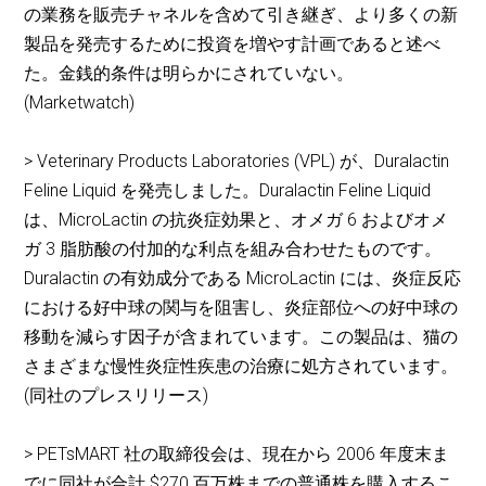
の業務を販売チャネルを含めて引き継ぎ、より多くの新
製品を発売するために投資を増やす計画であると述べ
た。金銭的条件は明らかにされていない。
(Marketwatch)
> Veterinary Products Laboratories (VPL) が、Duralactin
Feline Liquid を発売しました。Duralactin Feline Liquid
は、MicroLactin の抗炎症効果と、オメガ 6 およびオメ
ガ 3 脂肪酸の付加的な利点を組み合わせたものです。
Duralactin の有効成分である MicroLactin には、炎症反応
における好中球の関与を阻害し、炎症部位への好中球の
移動を減らす因子が含まれています。この製品は、猫の
さまざまな慢性炎症性疾患の治療に処方されています。
(同社のプレスリリース)
> PETsMART 社の取締役会は、現在から 2006 年度末ま
でに同社が合計 $270 百万株までの普通株を購入するこ