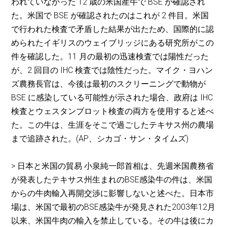
われていなかった 12 歳の米国産牛で BSE が確認され
た。米国で BSE が確認されたのはこれが 2 件目。米国
で行われた検査で矛盾した結果が出たため、国際的に認
められたイギリスのウェイブリッジにある研究所がこの
件を確認した。11 月の最初の迅速検査では陽性だった
が、2 回目の IHC 検査では陰性だった。マイク・ヨハン
ズ農務長官は、今後は最初のスクリーニングで動物が
BSE に感染している可能性が示された場合、政府は IHC
検査とウェスタンブロット検査の両方を使用すると述べ
た。この牛は、生涯をそこで過ごしたテキサス州の農場
まで追跡された。(AP、シカゴ・サン・タイムズ)
> 日本と米国の貿易 小泉純一郎首相は、先週米国農務省
が発表したテキサス州生まれのBSE感染牛の件は、米国
からの牛肉輸入再開交渉に影響しないと述べた。日本市
場は、米国で最初のBSE感染牛が発見された2003年12月
以来、米国牛肉の輸入を禁止している。その牛は後にカ