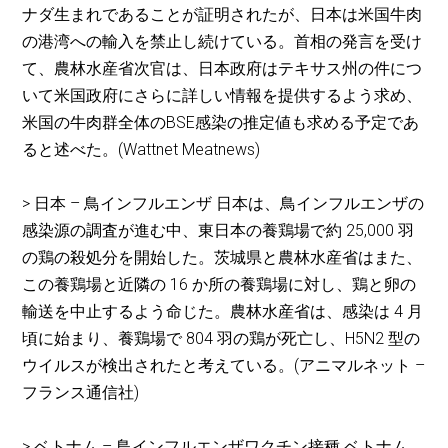
ナダ生まれであることが証明されたが、日本は米国牛肉
の港湾への輸入を禁止し続けている。首相の発言を受け
て、農林水産省次官は、日本政府はテキサス州の件につ
いて米国政府にさらに詳しい情報を提供するよう求め、
米国の牛肉群全体のBSE感染の推定値も求める予定であ
ると述べた。(Wattnet Meatnews)
> 日本 – 鳥インフルエンザ 日本は、鳥インフルエンザの
感染源の調査が進む中、東日本の養鶏場で約 25,000 羽
の鶏の殺処分を開始した。茨城県と農林水産省はまた、
この養鶏場と近隣の 16 か所の養鶏場に対し、鶏と卵の
輸送を中止するよう命じた。農林水産省は、感染は 4 月
頃に始まり、養鶏場で 804 羽の鶏が死亡し、H5N2 型の
ウイルスが検出されたと考えている。(アニマルネット –
フランス通信社)
> ベトナム – 鳥インフルエンザワクチン接種 ベトナム