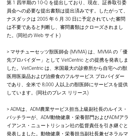
第 1 四半期の 10-Q を提出しており、現在、証券取引委
員会への必要な提出書類は提出済みです。したがって、
ナスダックは 2005 年 6 月 30 日に予定されていた審問
は不要であると判断し、審問書類はクローズされまし
た。(同社の Web サイト)
> マサチューセッツ獣医師会 (MVMA) は、MVMA の「優
先プロバイダー」として VetCentric との提携を発表しま
した。VetCentric は、米国最大の診療所から自宅への獣
医用医薬品および治療食のフルサービス プロバイダー
であり、全米で 8,000 人以上の獣医師にサービスを提供
しています。(同社のプレス リリース)
> ADMは、ADM農業サービス担当上級副社長のルイス・
バッチラーが、ADM動物健康・栄養部門およびADMアラ
イアンス・ニュートリション社の監督責任を引き継ぐと
発表しました。動物健康・栄養担当副社長兼ゼネラルマ