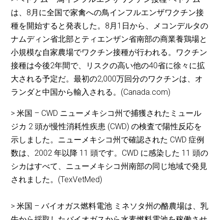
は、8月に全国で家禽への鳥インフルエンザワクチン接
種を開始すると発表した。8月1日から、メコンデルタの
ナムディン省北部とティエンザン省南部の商業養鶏場と
小規模な自家農場でワクチン接種が行われる。ワクチン
接種は今後2年間で、リスクの高い他の40省に徐々に拡
大される予定だ。最初の2,000万回分のワクチンは、オ
ランダと中国から輸入される。(Canada.com)
> 米国 – CWD ニューメキシコ州で捕獲されたミュール
ジカ 2 頭が慢性消耗性疾患 (CWD) の検査で陽性反応を
示しました。ニューメキシコ州で確認された CWD 症例
数は、2002 年以降 11 頭です。CWD に感染した 11 頭の
シカはすべて、ニューメキシコ州南部の同じ地域で発見
されました。(TexVetMed)
> 米国 – バイオガス燃料電池 ミネソタ州の酪農場は、乳
牛から採取したバイオガスから水素燃料電池を稼働させ