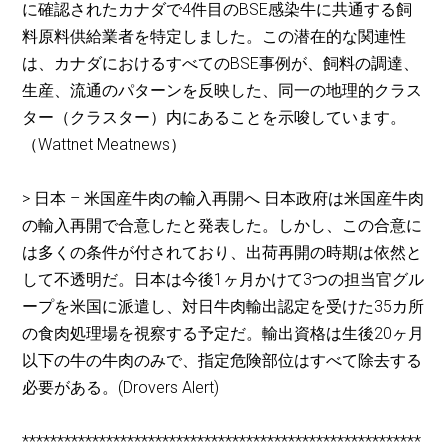
に確認されたカナダで4件目のBSE感染牛に共通する飼
料原料供給業者を特定しました。この潜在的な関連性
は、カナダにおけるすべてのBSE事例が、飼料の調達、
生産、流通のパターンを反映した、同一の地理的クラス
ター（クラスター）内にあることを示唆しています。
（Wattnet Meatnews）
> 日本 – 米国産牛肉の輸入再開へ 日本政府は米国産牛肉
の輸入再開で合意したと発表した。しかし、この合意に
は多くの条件が付されており、出荷再開の時期は依然と
して不透明だ。日本は今後1ヶ月かけて3つの担当官グル
ープを米国に派遣し、対日牛肉輸出認定を受けた35カ所
の食肉処理場を視察する予定だ。輸出資格は生後20ヶ月
以下の牛の牛肉のみで、指定危険部位はすべて除去する
必要がある。(Drovers Alert)
*********************************************************