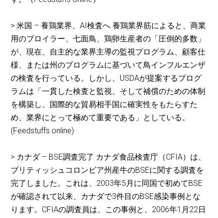
> 米国 – 養鶏業界、AI検査へ 養鶏業界筋によると、商業
用のブロイラー、七面鳥、鶏卵生産者の「圧倒的多数」
が、現在、自主的な業界主導の監視プログラム、顧客仕
様、または州のプログラムに基づいて鳥インフルエンザ
の検査を行っている。しかし、USDAが提案するプログ
ラムは「一貫した検査と監視、そして補償のための体制
を構築し、国際的な貿易相手国に確実性をもたらすた
め、業界にとって極めて重要である」としている。
(Feedstuffs online)
> カナダ – BSE調査完了 カナダ食品検査庁（CFIA）は、
ブリティッシュコロンビア州産牛のBSEに関する調査を
完了しました。これは、2003年5月に同国で初めてBSE
が確認されて以来、カナダで3件目のBSE感染事例とな
ります。CFIAの調査員は、この事例と、2006年1月22日