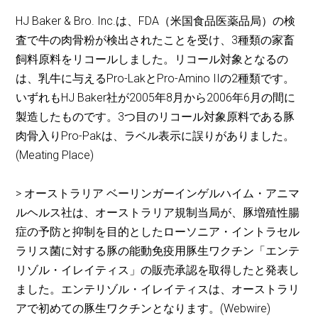
HJ Baker & Bro. Inc.は、FDA（米国食品医薬品局）の検
査で牛の肉骨粉が検出されたことを受け、3種類の家畜
飼料原料をリコールしました。リコール対象となるの
は、乳牛に与えるPro-LakとPro-Amino IIの2種類です。
いずれもHJ Baker社が2005年8月から2006年6月の間に
製造したものです。3つ目のリコール対象原料である豚
肉骨入りPro-Pakは、ラベル表示に誤りがありました。
(Meating Place)
> オーストラリア ベーリンガーインゲルハイム・アニマ
ルヘルス社は、オーストラリア規制当局が、豚増殖性腸
症の予防と抑制を目的としたローソニア・イントラセル
ラリス菌に対する豚の能動免疫用豚生ワクチン「エンテ
リゾル・イレイティス」の販売承認を取得したと発表し
ました。エンテリゾル・イレイティスは、オーストラリ
アで初めての豚生ワクチンとなります。(Webwire)