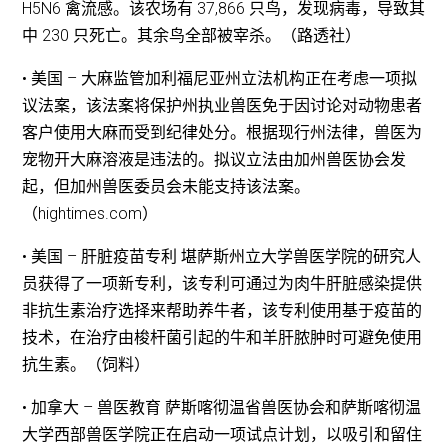
H5N6 禽流感。该农场有 37,866 只鸟，发现病毒，导致其
中 230 只死亡。其余鸟全部被宰杀。（路透社）
• 美国 – 大麻监管加利福尼亚州立法机构正在考虑一项拟
议法案，该法案将保护州执业兽医免于因讨论对动物患者
客户使用大麻而受到纪律处分。根据现行州法律，兽医为
宠物开大麻溶液是违法的。拟议立法由加州兽医协会发
起，但加州兽医委员会未能支持该法案。
（hightimes.com）
• 美国 – 肝脏疫苗专利 堪萨斯州立大学兽医学院的研究人
员获得了一项新专利，该专利可通过为肉牛肝脏感染提供
非抗生素治疗选择来帮助养牛者，该专利使用基于疫苗的
技术，在治疗由梭杆菌引起的牛和羊肝脓肿时可避免使用
抗生素。（饲料）
• 加拿大 – 兽医教育 萨斯喀彻温省兽医协会和萨斯喀彻温
大学西部兽医学院正在启动一项试点计划，以吸引和留住