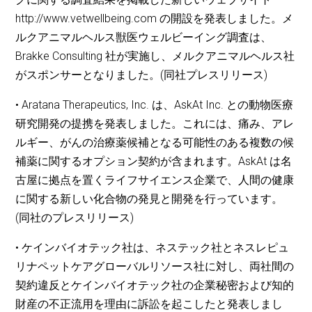
http://www.vetwellbeing.com の開設を発表しました。メ
ルクアニマルヘルス獣医ウェルビーイング調査は、
Brakke Consulting 社が実施し、メルクアニマルヘルス社
がスポンサーとなりました。(同社プレスリリース)
• Aratana Therapeutics, Inc. は、AskAt Inc. との動物医療
研究開発の提携を発表しました。これには、痛み、アレ
ルギー、がんの治療薬候補となる可能性のある複数の候
補薬に関するオプション契約が含まれます。AskAt は名
古屋に拠点を置くライフサイエンス企業で、人間の健康
に関する新しい化合物の発見と開発を行っています。
(同社のプレスリリース)
• ケインバイオテック社は、ネステック社とネスレピュ
リナペットケアグローバルリソース社に対し、両社間の
契約違反とケインバイオテック社の企業秘密および知的
財産の不正流用を理由に訴訟を起こしたと発表しまし