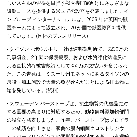
しいスキルの習得を目指す獣医専門家向けにさまざまな
短期コースを提供する米国での設立を発表しました。イ
ンプルーブ インターナショナルは、2008 年に英国で獣
医チームによって設立され、20 か国で獣医教育を提供
しています。(同社のプレスリリース)
• タイソン・ポウルトリー社は連邦裁判所で、$200万の
刑事罰金、2年間の保護観察、および水質浄化法違反に
よる直接的な被害救済として$50万の支払いを命じられ
た。この告発は、ミズーリ州モネットにあるタイソンの
屠殺・加工施設で大量の魚が死んだことによる排出物に
端を発している。(飼料)
• スウェーデン パーストープは、抗生物質の代替品に対
する需要の高まりに対応するため、動物飼料添加物部門
の設立を発表しました。昨年、パーストープはブロイラ
ーの成績を向上させ、家禽の腸内細菌クロストリジウ
ム・パーフリンゲンスの悪影響を軽減する新しい有機酸