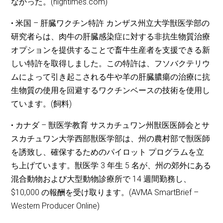
なかった。(hightimes.com)
• 米国 – 肝臓ワクチン特許 カンザス州立大学獣医学部の
研究者らは、肉牛の肝臓感染症に対する非抗生物質治療
オプションを提供することで畜牛生産者を支援できる新
しい特許を取得しました。この特許は、フソバクテリウ
ムによって引き起こされる牛や羊の肝臓膿瘍の治療に抗
生物質の使用を回避するワクチンベースの技術を使用し
ています。(飼料)
• カナダ – 獣医学教育 サスカチュワン州獣医医師会とサ
スカチュワン大学西部獣医学部は、州の農村部で獣医師
を誘致し、確保するためのパイロット プログラムを立
ち上げています。獣医学 3 年生 5 名が、州の郊外にある
混合動物および大型動物診療所で 14 週間勤務し、
$10,000 の報酬を受け取ります。(AVMA SmartBrief –
Western Producer Online)