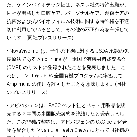
た。ケインバイオテック社は、ネスレ社の特許出願が、
同社が開発した口腔ケア、パーソナルケア、創傷ケアの
抗菌および抗バイオフィルム技術に関する特許権を不適
切に利用しているとして、その他の不正行為を主張して
います。(同社プレスリリース)
• NovaVive Inc. は、子牛の下痢に対する USDA 承認の免
疫療法である Amplimune が、米国で有機材料審査協会
(OMRI) のリストに登録されたことを発表しました。こ
れは、OMRI が USDA 全国有機プログラムに準拠して
Amplimune の使用を許可したことを意味します。(同社
のプレスリリース)
• アビバジェンは、PACC ペット社とペット用製品を販
売する 2 年間の米国販売契約を締結したと発表しまし
た。この非独占契約は、アビバジェンの OxC-beta 化合
物を配合した Vivamune Health Chews にとって同社初の