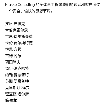
Brakke Consulting 的全体员工祝愿我们的读者和客户度过
一个安全、愉快的感恩节周。
罗恩·布拉克
肯伯克霍尔茨
吉恩·费尔斯泰德
卡伦·费尔斯特德
林恩·方顿
吉姆·冈瑟
羽田笃夫
杰伊·洛克哈特
约翰·曼豪普特
苏珊·曼豪普特
克里斯汀·梅尔
理查德·迈尔斯
简·摩根