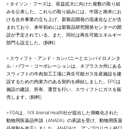
> タイソン・フーズは、収益拡大に向けた複数の取り組
みを公表した。これらの取り組みには、中国と南米にお
ける合弁事業の立ち上げ、新製品開発の迅速化などが含
まれており、来年初めには新製品研究開発センターの開
設が予定されている。また、同社は再生可能エネルギー
部門も設立した。(飼料)
> スウィフト・アンド・カンパニーとエンバイロメンタ
ル・パワー・コーポレーションは、ネブラスカ州にある
スウィフトの牛肉加工工場に再生可能ガス生産施設を建
設するための拘束力のある契約を締結しました。EPCは
施設の建設、所有、運営を行い、スウィフトにガスを販
売します。(飼料)
> FDAは、IVX Animal Health社が提出した簡略化された
動物用医薬品申請（ANADA）の承認を受け、動物用医薬
品規制を改正しました。ANADAは、アンプロリウム経口