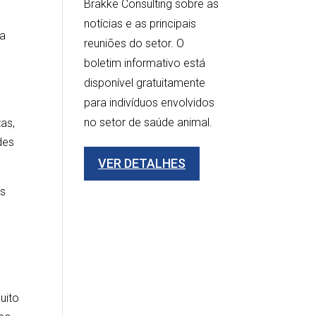
Brakke Consulting sobre as
notícias e as principais
da
reuniões do setor. O
s
boletim informativo está
disponível gratuitamente
para indivíduos envolvidos
no setor de saúde animal.
as,
des
VER DETALHES
os
uito