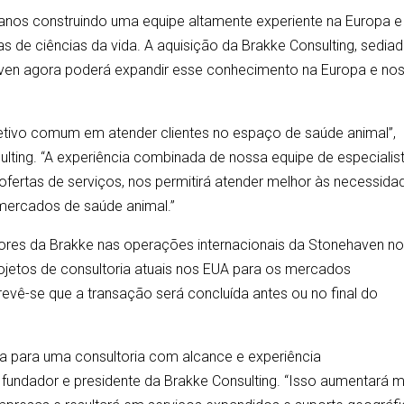
anos construindo uma equipe altamente experiente na Europa e
 de ciências da vida. A aquisição da Brakke Consulting, sedia
haven agora poderá expandir esse conhecimento na Europa e no
tivo comum em atender clientes no espaço de saúde animal”,
lting. “A experiência combinada de nossa equipe de especialist
rtas de serviços, nos permitirá atender melhor às necessida
mercados de saúde animal.”
ltores da Brakke nas operações internacionais da Stonehaven n
ojetos de consultoria atuais nos EUA para os mercados
revê-se que a transação será concluída antes ou no final do
a para uma consultoria com alcance e experiência
 fundador e presidente da Brakke Consulting. “Isso aumentará m