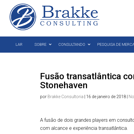
LAR
SOBRE
CONSULTANDO
PESQUISA DE MERC
Fusão transatlântica 
Stonehaven
por
Brakke Consultoria
|
16 de janeiro de 2018
|
No
A fusão de dois grandes players em consulto
com alcance e experiência transatlântica.