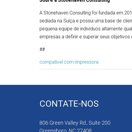
Sobre a Stonehaven Consulting
A Stonehaven Consulting foi fundada em 20
sediada na Suíça e possui uma base de clie
pequena equipe de indivíduos altamente qua
empresas a definir e superar seus objetivos 
##
compatível com impressora
CONTATE-NOS
806 Green Valley Rd., Suíte 200
Greensboro, NC 27408