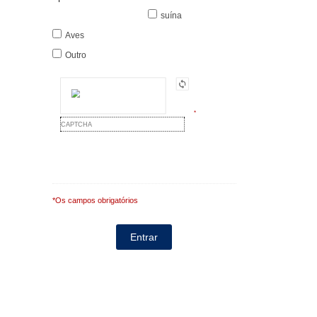
suína
Aves
Outro
*
*Os campos obrigatórios
Nota: É nossa responsabilidade proteger a sua
privacidade e garantimos que os seus dados