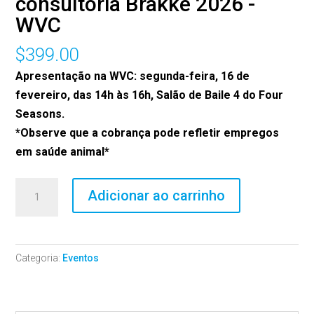
consultoria Brakke 2026 -
WVC
$
399.00
Apresentação na WVC: segunda-feira, 16 de
fevereiro, das 14h às 16h, Salão de Baile 4 do Four
Seasons.
*Observe que a cobrança pode refletir empregos
em saúde animal*
2026
Adicionar ao carrinho
Brakke
Consulting
Industry
Categoria:
Eventos
Overview
-
WVC