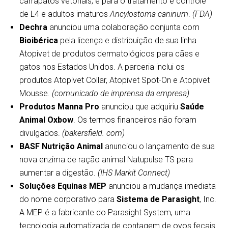
carrapatos vetoriais; e para o tratamento e controle
de L4 e adultos imaturos
Ancylostoma caninum
.
(FDA)
Dechra
anunciou uma colaboração conjunta com
Bioibérica
pela licença e distribuição de sua linha
Atopivet de produtos dermatológicos para cães e
gatos nos Estados Unidos. A parceria inclui os
produtos Atopivet Collar, Atopivet Spot-On e Atopivet
Mousse.
(comunicado de imprensa da empresa)
Produtos Manna Pro
anunciou que adquiriu
Saúde
Animal Oxbow
. Os termos financeiros não foram
divulgados.
(bakersfield. com)
BASF Nutrição Animal
anunciou o lançamento de sua
nova enzima de ração animal Natupulse TS para
aumentar a digestão.
(IHS Markit Connect)
Soluções Equinas MEP
anunciou a mudança imediata
do nome corporativo para
Sistema de Parasight
, Inc.
A MEP é a fabricante do Parasight System, uma
tecnologia automatizada de contagem de ovos fecais