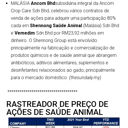
MALÁSIA
Ancom Bhd
subsidiária integral da Ancom
Crop Care Sdn Bhd, celebrou vários contratos de
venda de ações para adquirir uma participação 80%
cada em
Shennong Saúde Animal
(Malásia) Sdn Bhd
e
Vemedim
Sdn Bhd por RM23,92 milhões em
dinheiro. O Shennong Group está envolvido
principalmente na fabricação e comercialização de
produtos químicos e de saúde animal que abrangem
antibióticos, aditivos alimentares, suplementos e
desinfetantes relacionados ao gado, principalmente
para o mercado doméstico.
(thesundaily.my)
***********************************
RASTREADOR DE PREÇO DE
AÇÕES DE SAÚDE ANIMAL