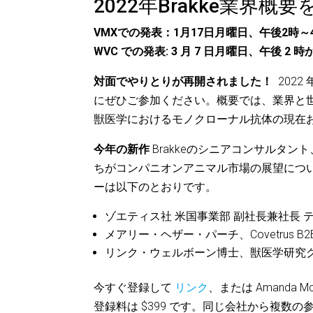
2022年Brakke業界概
VMXでの発表：1月17日月曜日、午後2時
WVC での発表: 3 月 7 日月曜日、午後 
対面でやりとりが再開されました！
2022 
にぜひご参加ください。概要では、業界と
獣医学におけるモノクローナル抗体の現在
今年の新作
Brakkeのシニアコンサルタ
ちがコンパニオンアニマル市場の展望につ
ーは以下のとおりです。
ゾエティス社 米国事業部 副社長兼社長 
メアリー・ヘザー・パーチ、Covetrus 
リンク・ウェルボーン博士、獣医学研究
今すぐ登録して
リンク
、または Amanda 
登録料は $399 です。同じ会社から複