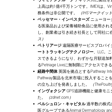
上高は約1億4千万トンです。IMEXは、V
務条件は非公開です。
（IHSマークイッ
ベッセマー・インベスターズ
ニューヨー
る医薬品および栄養補助食品に使用される
し、創業者は引き続き社長として同社に
ス）
ペトリアージ
遠隔医療サービスプロバイダーであ
ートトラッキングテクノロジー
、LLC。
スできるようになり、わずかな月額追加
るPetriage Liveに無制限にアクセス
経路中間体
英国を拠点とするPathway Interm
Pathway製品を北米市場に投入することを専
の立ち上げを発表しました。
（ThePoultr
インヴォクシア
GPS追跡機能と健康モ
た。
（zdnet.com）
ペルシュロン・キャピタル
過半数の株式
医グループであるAnimal Dermatology 