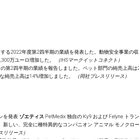
末とする2022年度第2四半期の業績を発表した。動物安全事業の
1,300万ユーロ増加した。
（IHSマークイットコネクト）
日終了の第2四半期の業績を報告しました。ペット部門の純売上高は2
機的な純売上高は14%増加しました。
（同社プレスリリース）
ンを発表
ゾエティス
PetMedix 独自の Ky9 および Felyne トラ
、新しい、完全に種特異的なコンパニオン アニマル モノクロ
スリリース）