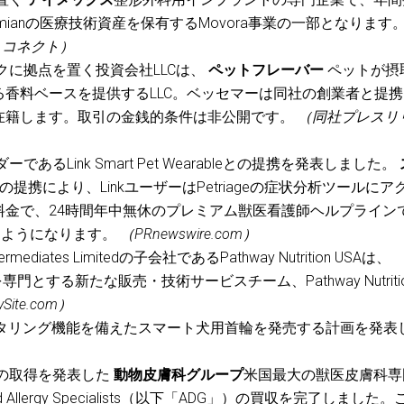
imianの医療技術資産を保有するMovora事業の一部となります
トコネクト）
クに拠点を置く投資会社LLCは、
ペットフレーバー
ペットが摂
香料ベースを提供するLLC。ベッセマーは同社の創業者と提携
在籍します。取引の金銭的条件は非公開です。
（同社プレスリ
るLink Smart Pet Wearableとの提携を発表しました。
この提携により、LinkユーザーはPetriageの症状分析ツールにア
料金で、24時間年中無休のプレミアム獣医看護師ヘルプライン
できるようになります。
（PRnewswire.com）
ediates Limitedの子会社であるPathway Nutrition USAは、
門とする新たな販売・技術サービスチーム、Pathway Nutriti
ySite.com）
ニタリング機能を備えたスマート犬用首輪を発売する計画を発表
の取得を発表した
動物皮膚科グループ
米国最大の獣医皮膚科専
and Allergy Specialists（以下「ADG」）の買収を完了しました