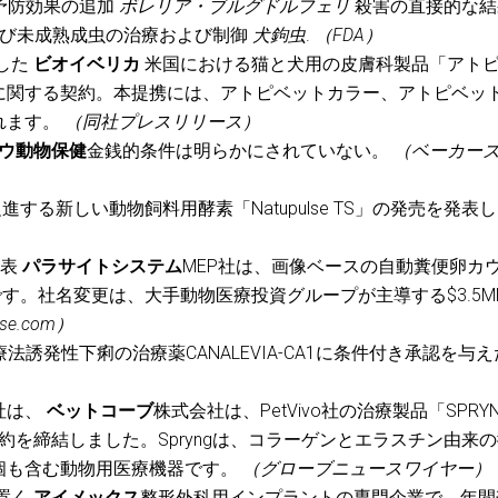
予防効果の追加
ボレリア・ブルグドルフェリ
殺害の直接的な結
よび未成熟成虫の治療および制御
犬鉤虫
.
（FDA）
した
ビオイベリカ
米国における猫と犬用の皮膚科製品「アト
に関する契約。本提携には、アトピベットカラー、アトピベッ
れます。
（同社プレスリリース）
ウ動物保健
金銭的条件は明らかにされていない。
（ベーカー
進する新しい動物飼料用酵素「Natupulse TS」の発売を発表し
表
パラサイトシステム
MEP社は、画像ベースの自動糞便卵カ
メーカーです。社名変更は、大手動物医療投資グループが主導する$3.5
se.com）
療法誘発性下痢の治療薬CANALEVIA-CA1に条件付き承認を与
社は、
ベットコーブ
株式会社は、PetVivo社の治療製品「SPRY
ogy」の販売契約を締結しました。Spryngは、コラーゲンとエラスチン由来
個も含む動物用医療機器です。
（グローブニュースワイヤー）
置く
アイメックス
整形外科用インプラントの専門企業で、年間