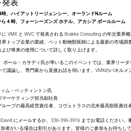
要を発表
～4時、ハイアットリージェンシー、オーランドNルーム
2 時から 4 時、フォーシーズンズ ホテル、アカシア ボールルーム
年に VMX と WVC で発表される Brakke Consulting の年次業界
世界トップ企業の業績、ペット動物獣医師による最新の市場調
および将来の使用について詳しく取り上げます。
ント、ポール・カサディ氏が率いるこのイベントでは、業界リーダ
いて議論し、専門家から直接お話を伺います。VMXのパネルメ
ティム・ベッティントン氏
B2Bマーケティング担当副社長
グループの最高経営責任者、コヴェトラスの北米最高獣医責任
McDavid にメールするか、336-396-3916 までお電話ください。
数の参加者がいる場合は割引があります。皆様のご参加をお待ちし