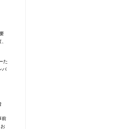
概要
査、
ーた
ンバ
者
事前
てお