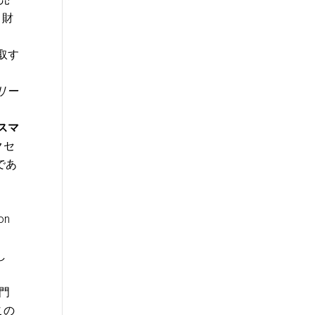
。財
取す
リー
スマ
クセ
であ
on
し
門
。この