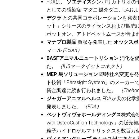
FDAは、
ゾエティス
シンパリカトリオの
としての感染症
マダニ
媒介ダニ、L4お
デクラ
との共同コラボレーションを発表
ット」シリーズのライセンスおよび販売
ポットオン、アトピベットムースが含ま
マナプロ製品
買収を発表した
オックスボ
ィールド.com）
BASFアニマルニュートリション
消化を促
た。
（IHSマークイットコネクト）
MEP 馬ソリューション
即時社名変更を発
ト技術「Parasight System」の
資金調達に続き行われました。
（Thehor
ジャガーアニマルヘルス
FDAが犬の化学
発表しました。
（FDA）
ペットヴィヴォホールディングス
株式会
with OsteoCushion Technol
粒子ハイドロゲルマトリックスを数百万
ヴィミアングループ
テキサス州に拠点を