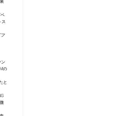
果
ピベ
トス
ズフ
ウン
MMの
えたと
NG
の微
売