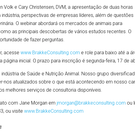
n Volk e Cary Christensen, DVM, a apresentação de duas horas
 indústria, perspectivas de empresas líderes, além de questões
eterinária. O webinar abordará os mercados de animais para
omo as principais descobertas de vários estudos recentes. O
portunidade de fazer perguntas.
er, acesse
www.BrakkeConsulting.com
e role para baixo até a á
a página inicial. O prazo para inscrição é segunda-feira, 17 de ab
a indústria de Saúde e Nutrição Animal. Nosso grupo diversifica
ter-nos atualizados sobre o que está acontecendo em nosso c
os melhores serviços de consultoria disponíveis.
ontato com Jane Morgan em
jmorgan@brakkeconsulting.com
ou l
3, ou visite
www.BrakkeConsulting.com
#