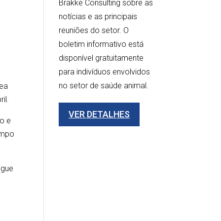
Brakke Consulting sobre as
notícias e as principais
reuniões do setor. O
boletim informativo está
disponível gratuitamente
para indivíduos envolvidos
no setor de saúde animal.
rea
ril.
VER DETALHES
do e
ampo
igue