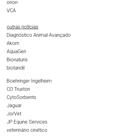
orion
VCA
outras notícias
Diagnóstico Animal Avançado
Akorn
AquaGen
Bionaturis
biotandil
Boehringer Ingelheim
CO Truxton
CytoSorbents
Jaguar
JorVet
JP Equine Services
veterinário cinético