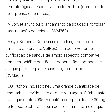
um spray anti-séptico tópico para condições
dermatológicas responsivas à clorexidina. (comunicado
de imprensa da empresa)
• A JorVet anunciou o lançamento da solução Prontosan
para irrigação de feridas. (DVM360)
• A CytoSorbents Corp anunciou o lançamento do
cartucho absorvente VetResQ, um adsorvedor de
purificação de sangue de amplo espectro compatível
com hemodiálise padrão, hemoperfusão e bombas de
sangue para terapia de substituição renal contínua.
(DVM360)
• CO Truxton, Inc. recolheu uma grande quantidade de
fenobarbital devido a um erro de rotulagem. O fabricante
disse que o lote 70952A contém comprimidos de 30 mg
de fenobarbital, mas a bula do medicamento indica que