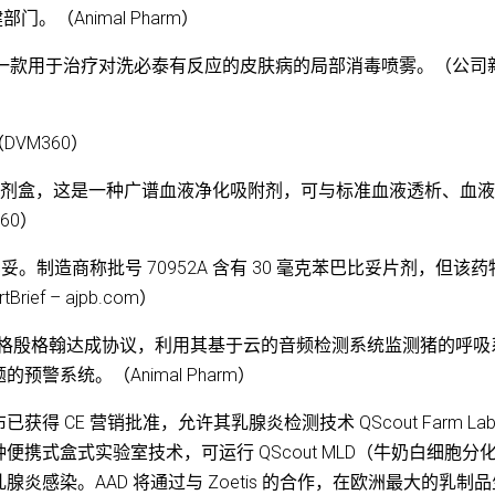
部门。（Animal Pharm）
n Spray，这是一款用于治疗对洗必泰有反应的皮肤病的局部消毒喷雾。（公
（DVM360）
VetResQ 吸附剂盒，这是一种广谱血液净化吸附剂，可与标准血液透析、血
60）
大量苯巴比妥。制造商称批号 70952A 含有 30 毫克苯巴比妥片剂，但该
ef – ajpb.com）
宣布与勃林格殷格翰达成协议，利用其基于云的音频检测系统监测猪的呼
系统。（Animal Pharm）
 (AAD) 宣布已获得 CE 营销批准，允许其乳腺炎检测技术 QScout Farm La
 是一种便携式盒式实验室技术，可运行 QScout MLD（牛奶白细胞分
感染。AAD 将通过与 Zoetis 的合作，在欧洲最大的乳制