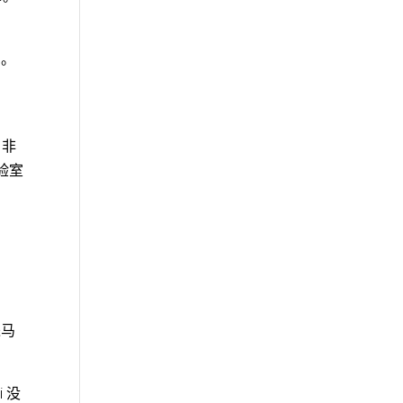
%。
，非
实验室
进马
i 没