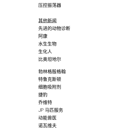
压控振荡器
其他新闻
先进的动物诊断
阿康
水生生物
生化人
比奥坦地尔
勃林格殷格翰
特鲁克斯顿
细胞吸附剂
捷豹
乔维特
JP 马匹服务
动能兽医
诺瓦维夫