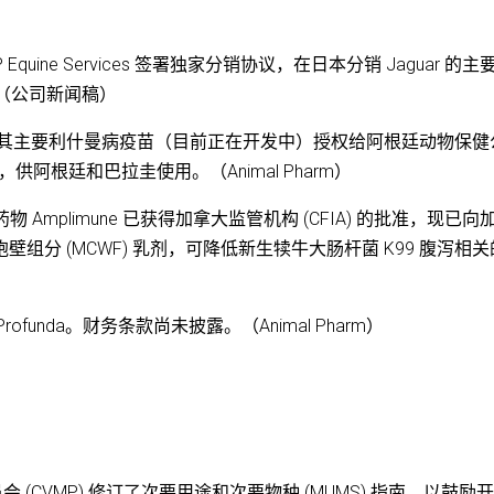
宣布已与 JP Equine Services 签署独家分销协议，在日本分销 Jaguar 的
alf。（公司新闻稿）
家协议，将其主要利什曼病疫苗（目前正在开发中）授权给阿根廷动物保
iotandil），供阿根廷和巴拉圭使用。（Animal Pharm）
治疗药物 Amplimune 已获得加拿大监管机构 (CFIA) 的批准，现已向
胞壁组分 (MCWF) 乳剂，可降低新生犊牛大肠杆菌 K99 腹泻相
rofunda。财务条款尚未披露。（Animal Pharm）
员会 (CVMP) 修订了次要用途和次要物种 (MUMS) 指南，以鼓励