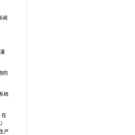
司新闻
液灌
药物的
吸系统
b 在
化）
品生产