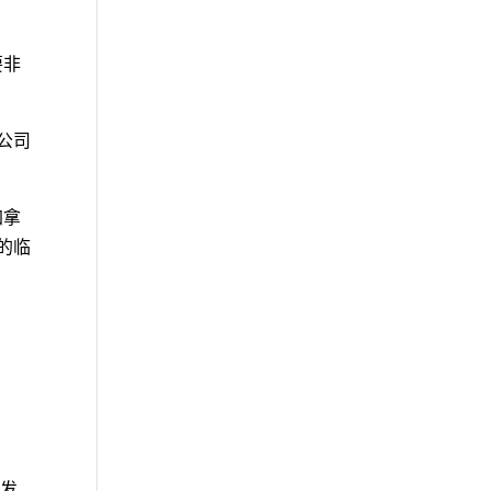
主要非
健公司
加拿
关的临
开发