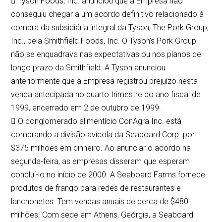
 Tyson Foods, Inc. anunciou que a Empresa não
conseguiu chegar a um acordo definitivo relacionado à
compra da subsidiária integral da Tyson, The Pork Group,
Inc., pela Smithfield Foods, Inc. O Tyson's Pork Group
não se enquadrava nas expectativas ou nos planos de
longo prazo da Smithfield. A Tyson anunciou
anteriormente que a Empresa registrou prejuízo nesta
venda antecipada no quarto trimestre do ano fiscal de
1999, encerrado em 2 de outubro de 1999.
 O conglomerado alimentício ConAgra Inc. está
comprando a divisão avícola da Seaboard Corp. por
$375 milhões em dinheiro. Ao anunciar o acordo na
segunda-feira, as empresas disseram que esperam
concluí-lo no início de 2000. A Seaboard Farms fornece
produtos de frango para redes de restaurantes e
lanchonetes. Tem vendas anuais de cerca de $480
milhões. Com sede em Athens, Geórgia, a Seaboard