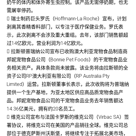
奶牛的体内和体外寄生虫控制。该产品无需停奶期，也无
需屠宰停药。
 瑞士制药巨头罗氏（Hoffmann-La Roche）宣布，计划
剥离其香精香料部门，以专注于医疗保健业务。罗氏表
示，此次剥离不会涉及重大重组。去年，该部门销售额超
过14亿欧元，营业利润为14亿欧元。
 拉斯顿普瑞纳公司宣布已收购澳大利亚宠物食品制造商
邦妮宠物食品公司（Bonnie Pet Foods）的干宠物食品业
务相关资产。具体条款尚未披露。该业务将由拉斯顿的全
资子公司RP澳大利亚有限公司（RP Australia Pty
Limited）运营。拉斯顿董事长表示，此次收购将为普瑞纳
提供一个生产基地，为亚太地区供应高品质宠物食品产
品。邦妮宠物食品公司的干宠物食品业务去年销售额达
14.36亿美元，拥有约20名员工。
 维克公司宣布与法国卡罗斯的维克公司（Virbac SA）签
署协议，将维克公司在美国的产品销往全球。维克公司总
部位于德克萨斯州沃斯堡，将继续专注于拓展北美市场，