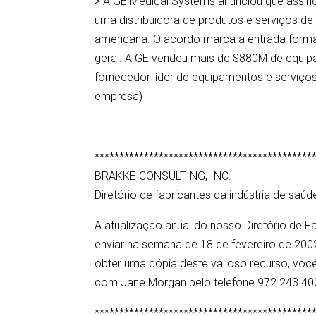
> A GE Medical Systems anunciou que assino
uma distribuidora de produtos e serviços de u
americana. O acordo marca a entrada forma
geral. A GE vendeu mais de $880M de equi
fornecedor líder de equipamentos e serviç
empresa)
********************************************
BRAKKE CONSULTING, INC.
Diretório de fabricantes da indústria de saú
A atualização anual do nosso Diretório de 
enviar na semana de 18 de fevereiro de 2002
obter uma cópia deste valioso recurso, você
com Jane Morgan pelo telefone 972.243.40
********************************************