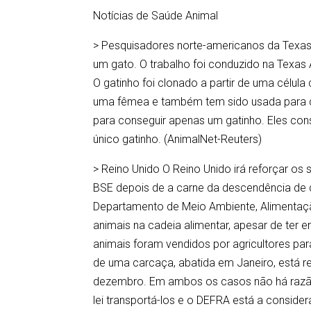
Notícias de Saúde Animal
> Pesquisadores norte-americanos da Texas
um gato. O trabalho foi conduzido na Texas
O gatinho foi clonado a partir de uma célul
uma fêmea e também tem sido usada para cl
para conseguir apenas um gatinho. Eles co
único gatinho. (AnimalNet-Reuters)
> Reino Unido O Reino Unido irá reforçar o
BSE depois de a carne da descendência de
Departamento de Meio Ambiente, Alimentaçã
animais na cadeia alimentar, apesar de ter 
animais foram vendidos por agricultores pa
de uma carcaça, abatida em Janeiro, está r
dezembro. Em ambos os casos não há razão
lei transportá-los e o DEFRA está a conside