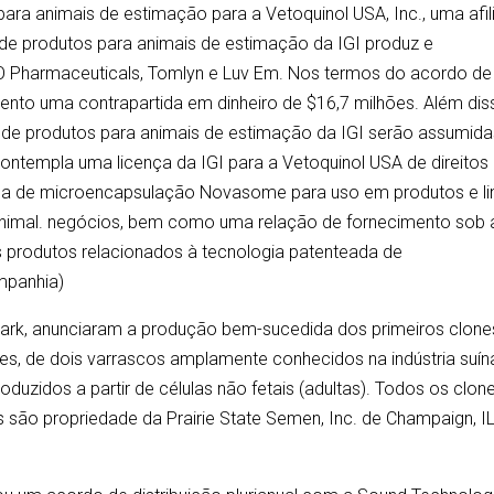
para animais de estimação para a Vetoquinol USA, Inc., uma afil
o de produtos para animais de estimação da IGI produz e
 Pharmaceuticals, Tomlyn e Luv Em. Nos termos do acordo de
ento uma contrapartida em dinheiro de $16,7 milhões. Além dis
o de produtos para animais de estimação da IGI serão assumid
ntempla uma licença da IGI para a Vetoquinol USA de direitos
eada de microencapsulação Novasome para uso em produtos e li
animal. negócios, bem como uma relação de fornecimento sob 
os produtos relacionados à tecnologia patenteada de
mpanhia)
Genmark, anunciaram a produção bem-sucedida dos primeiros clone
ones, de dois varrascos amplamente conhecidos na indústria suín
duzidos a partir de células não fetais (adultas). Todos os clon
 são propriedade da Prairie State Semen, Inc. de Champaign, I