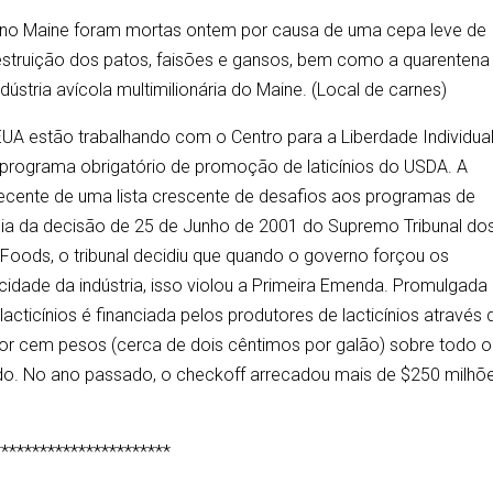
 no Maine foram mortas ontem por causa de uma cepa leve de
destruição dos patos, faisões e gansos, bem como a quarentena
stria avícola multimilionária do Maine. (Local de carnes)
 EUA estão trabalhando com o Centro para a Liberdade Individua
o programa obrigatório de promoção de laticínios do USDA. A
recente de uma lista crescente de desafios aos programas de
ia da decisão de 25 de Junho de 2001 do Supremo Tribunal do
Foods, o tribunal decidiu que quando o governo forçou os
idade da indústria, isso violou a Primeira Emenda. Promulgada
cticínios é financiada pelos produtores de lacticínios através 
or cem pesos (cerca de dois cêntimos por galão) sobre todo o
ado. No ano passado, o checkoff arrecadou mais de $250 milhõ
***********************