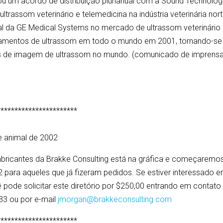
u um acordo de distribuição plurianual com a Sound Technolog
ltrassom veterinário e telemedicina na indústria veterinária nort
l da GE Medical Systems no mercado de ultrassom veterinário
pamentos de ultrassom em todo o mundo em 2001, tornando-se
os de imagem de ultrassom no mundo. (comunicado de imprens
***********************
de animal de 2002
Fabricantes da Brakke Consulting está na gráfica e começaremo
 para aqueles que já fizeram pedidos. Se estiver interessado 
 pode solicitar este diretório por $250,00 entrando em contato
33 ou por e-mail
jmorgan@brakkeconsulting.com
***********************