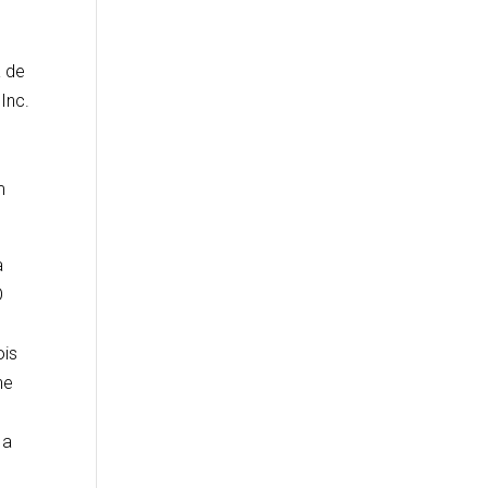
a de
Inc.
s
m
a
O
ois
ne
 a