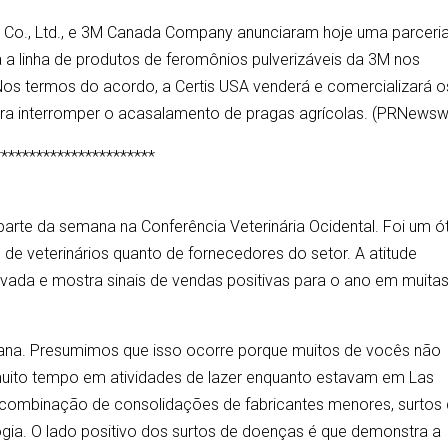
i & Co., Ltd., e 3M Canada Company anunciaram hoje uma parceri
á a linha de produtos de feromônios pulverizáveis da 3M nos
os termos do acordo, a Certis USA venderá e comercializará o
ra interromper o acasalamento de pragas agrícolas. (PRNewsw
***********************
rte da semana na Conferência Veterinária Ocidental. Foi um ó
de veterinários quanto de fornecedores do setor. A atitude
vada e mostra sinais de vendas positivas para o ano em muita
ana. Presumimos que isso ocorre porque muitos de vocês não
uito tempo em atividades de lazer enquanto estavam em Las
a combinação de consolidações de fabricantes menores, surtos
gia. O lado positivo dos surtos de doenças é que demonstra a