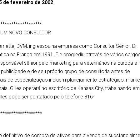
5 de fevereiro de 2002
********************
E UM NOVO CONSULTOR
llemette, DVM, ingressou na empresa como Consultor Sênior. Dr.
rática na França em 1991. Ele progrediu através de vários cargo
responsável sênior pelo marketing para veterinários na Europa e
 publicidade e de seu próprio grupo de consultoria antes de
iais de especialização incluem planejamento estratégico, market
is. Gilles operará no escritório de Kansas City, trabalhando em
lles pode ser contatado pelo telefone 816-
********************
to definitivo de compra de ativos para a venda de substancialm