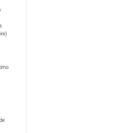
a
s
ire)
timo
s
 de