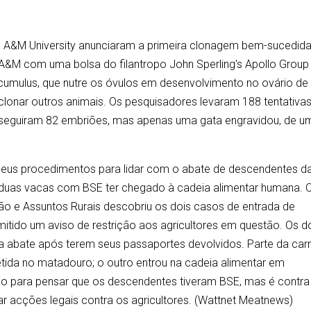
 A&M University anunciaram a primeira clonagem bem-sucedid
 A&M com uma bolsa do filantropo John Sperling's Apollo Group 
a cumulus, que nutre os óvulos em desenvolvimento no ovário de
onar outros animais. Os pesquisadores levaram 188 tentativa
nseguiram 82 embriões, mas apenas uma gata engravidou, de u
s seus procedimentos para lidar com o abate de descendentes d
 duas vacas com BSE ter chegado à cadeia alimentar humana. 
o e Assuntos Rurais descobriu os dois casos de entrada de
emitido um aviso de restrição aos agricultores em questão. Os d
ra abate após terem seus passaportes devolvidos. Parte da car
etida no matadouro; o outro entrou na cadeia alimentar em
 para pensar que os descendentes tiveram BSE, mas é contra
rar acções legais contra os agricultores. (Wattnet Meatnews)