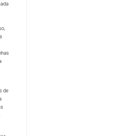
iada
so,
as
nhas
a
s de
a
es
L