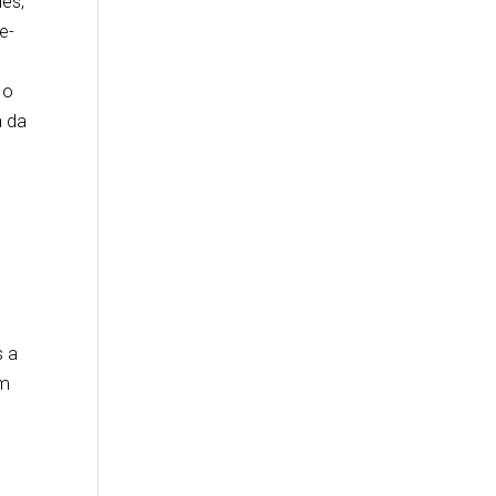
ies,
e-
 o
a da
s a
em