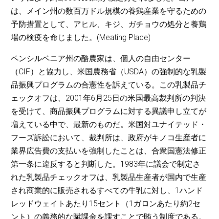
は、メイン州の数百万ドル規模の養鶏産業を守るための
予防措置として、アヒル、キジ、ガチョウの処分と養鶏
場の検疫を命じました。(Meating Place)
ペンシルベニア州の酪農家は、個人の自由センター
（CIF）と協力し、米国農務省（USDA）の強制的な乳製
品振興プログラムの合憲性を訴えている。この乳製品チ
ェックオフは、2001年6月25日の米国最高裁判所の判決
を受けて、商品振興プログラムに対する異議申し立てが
増えている中で、最新のものだ。米国対ユナイテッド・
フーズ訴訟において、裁判所は、政府がキノコ生産者に
業界広告費の支払いを強制したことは、合衆国憲法修正
第一条に違反すると判断した。1983年に議会で制定さ
れた乳製品チェックオフは、乳製品生産者が国内で生産
され商業的に販売されるすべての牛乳に対し、1ハンド
レッドウェイトあたり15セント（1ガロンあたり約2セ
ント）の義務的な賦課金を課すことで賄う制度である。