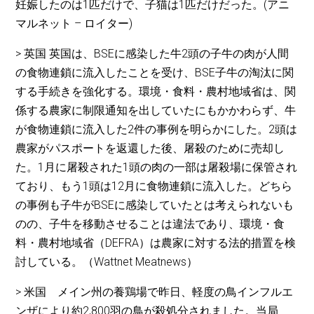
妊娠したのは1匹だけで、子猫は1匹だけだった。(アニ
マルネット – ロイター)
> 英国 英国は、BSEに感染した牛2頭の子牛の肉が人間
の食物連鎖に流入したことを受け、BSE子牛の淘汰に関
する手続きを強化する。環境・食料・農村地域省は、関
係する農家に制限通知を出していたにもかかわらず、牛
が食物連鎖に流入した2件の事例を明らかにした。2頭は
農家がパスポートを返還した後、屠殺のために売却し
た。1月に屠殺された1頭の肉の一部は屠殺場に保管され
ており、もう1頭は12月に食物連鎖に流入した。どちら
の事例も子牛がBSEに感染していたとは考えられないも
のの、子牛を移動させることは違法であり、環境・食
料・農村地域省（DEFRA）は農家に対する法的措置を検
討している。（Wattnet Meatnews）
> 米国 メイン州の養鶏場で昨日、軽度の鳥インフルエ
ンザにより約2,800羽の鳥が殺処分されました。当局