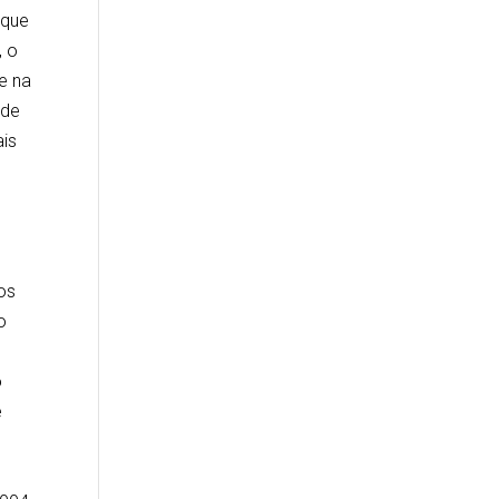
 que
, o
e na
 de
is
m
os
o
o
e