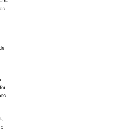
2004
ido
 de
m
foi
ano
4.
no