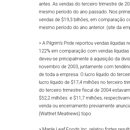
antes. As vendas do terceiro trimestre de 
mesmo período do ano passado. Nos primei
vendas de $19,3 bilhões, em comparação c
mesmo período do ano anterior. (site da em
> A Pilgrim's Pride reportou vendas líquidas 
122% em comparação com vendas líquidas 
deveu-se principalmente à aquisição da div
novembro de 2003, juntamente com tendência
de toda a empresa. O lucro líquido do terc
lucro líquido de $17,4 milhões no terceiro tr
do terceiro trimestre fiscal de 2004 estava
$52,2 milhões. e $11,7 milhões, respectiva
venda ou encerramento previamente anuncia
(Wattnet Meatnews) topo
> Maple Leaf Foods Inc. relatou fortes resu