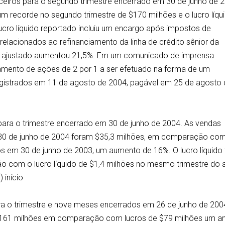
anceiros para o segundo trimestre encerrado em 30 de junho de 
 recorde no segundo trimestre de $170 milhões e o lucro líqu
ucro líquido reportado incluiu um encargo após impostos de
 relacionados ao refinanciamento da linha de crédito sênior da
uido ajustado aumentou 21,5%. Em um comunicado de imprensa
mento de ações de 2 por 1 a ser efetuado na forma de um
gistrados em 11 de agosto de 2004, pagável em 25 de agosto
 para o trimestre encerrado em 30 de junho de 2004. As vendas
m 30 de junho de 2004 foram $35,3 milhões, em comparação co
s em 30 de junho de 2003, um aumento de 16%. O lucro líquido 
o com o lucro líquido de $1,4 milhões no mesmo trimestre do 
 início
ara o trimestre e nove meses encerrados em 26 de junho de 200
de $161 milhões em comparação com lucros de $79 milhões um a