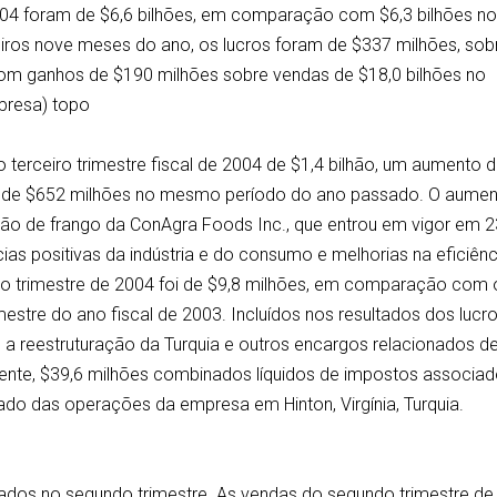
2004 foram de $6,6 bilhões, em comparação com $6,3 bilhões n
ros nove meses do ano, os lucros foram de $337 milhões, sob
om ganhos de $190 milhões sobre vendas de $18,0 bilhões no
presa) topo
no terceiro trimestre fiscal de 2004 de $1,4 bilhão, um aumento 
de $652 milhões no mesmo período do ano passado. O aume
isão de frango da ConAgra Foods Inc., que entrou em vigor em 
s positivas da indústria e do consumo e melhorias na eficiênc
eiro trimestre de 2004 foi de $9,8 milhões, em comparação com 
imestre do ano fiscal de 2003. Incluídos nos resultados dos lucr
m a reestruturação da Turquia e outros encargos relacionados d
mente, $39,6 milhões combinados líquidos de impostos associad
do das operações da empresa em Hinton, Virgínia, Turquia.
ltados no segundo trimestre. As vendas do segundo trimestre de