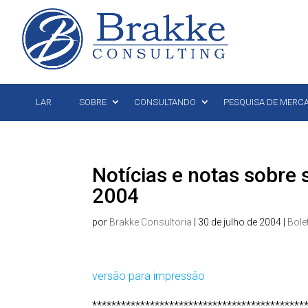
LAR
SOBRE
CONSULTANDO
PESQUISA DE MERC
Notícias e notas sobre 
2004
por
Brakke Consultoria
|
30 de julho de 2004
|
Bole
versão para impressão
********************************************