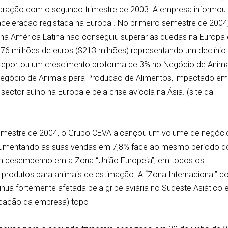
aração com o segundo trimestre de 2003. A empresa informou
aceleração registada na Europa . No primeiro semestre de 2004
a América Latina não conseguiu superar as quedas na Europa 
76 milhões de euros ($213 milhões) representando um declínio
portou um crescimento proforma de 3% no Negócio de Anima
egócio de Animais para Produção de Alimentos, impactado e
sector suíno na Europa e pela crise avícola na Ásia. (site da
semestre de 2004, o Grupo CEVA alcançou um volume de negóci
, aumentando as suas vendas em 7,8% face ao mesmo período d
m desempenho em a Zona “União Europeia”, em todos os
produtos para animais de estimação. A “Zona Internacional” d
ua fortemente afetada pela gripe aviária no Sudeste Asiático 
icação da empresa) topo