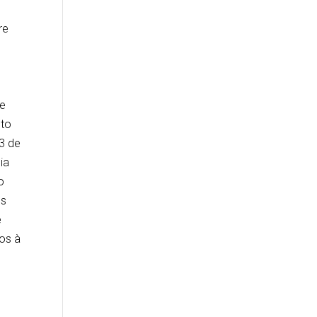
o
re
de
nto
23 de
ia
o
os
e
os à