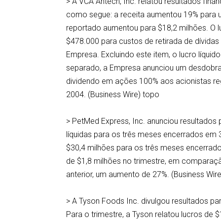
> A VCA Antech, Inc. relatou resultados fin
como segue: a receita aumentou 19% para um
reportado aumentou para $18,2 milhões. O l
$478.000 para custos de retirada de dívidas
Empresa. Excluindo este item, o lucro líq
separado, a Empresa anunciou um desdobra
dividendo em ações 100% aos acionistas re
2004. (Business Wire) topo
> PetMed Express, Inc. anunciou resultados
líquidas para os três meses encerrados e
$30,4 milhões para os três meses encerrado
de $1,8 milhões no trimestre, em comparaçã
anterior, um aumento de 27%. (Business Wire)
> A Tyson Foods Inc. divulgou resultados p
Para o trimestre, a Tyson relatou lucros 