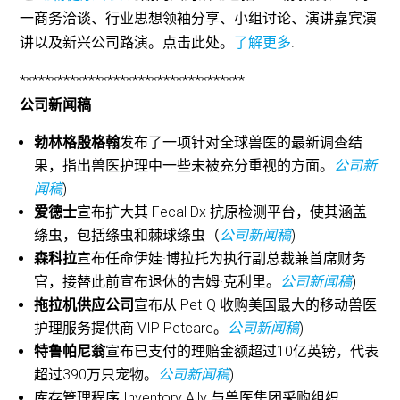
一商务洽谈、行业思想领袖分享、小组讨论、演讲嘉宾演
讲以及新兴公司路演。点击此处。
了解更多
.
************************************
公司新闻稿
勃林格殷格翰
发布了一项针对全球兽医的最新调查结
果，指出兽医护理中一些未被充分重视的方面。
公司新
闻稿
)
爱德士
宣布扩大其 Fecal Dx 抗原检测平台，使其涵盖
绦虫，包括绦虫和棘球绦虫（
公司新闻稿
)
森科拉
宣布任命伊娃·博拉托为执行副总裁兼首席财务
官，接替此前宣布退休的吉姆·克利里。
公司新闻稿
)
拖拉机供应公司
宣布从 PetIQ 收购美国最大的移动兽医
护理服务提供商 VIP Petcare。
公司新闻稿
)
特鲁帕尼翁
宣布已支付的理赔金额超过10亿英镑，代表
超过390万只宠物。
公司新闻稿
)
库存管理程序 Inventory Ally 与兽医集团采购组织