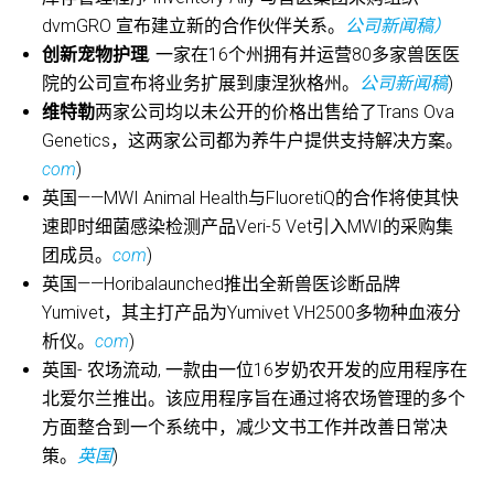
dvmGRO 宣布建立新的合作伙伴关系。
公司新闻稿）
创新宠物护理
,
一家在16个州拥有并运营80多家兽医医
院的公司宣布将业务扩展到康涅狄格州。
公司新闻稿
)
维特勒
两家公司均以未公开的价格出售给了Trans Ova
Genetics，这两家公司都为养牛户提供支持解决方案。
com
)
英国——MWI Animal Health与FluoretiQ的合作将使其快
速即时细菌感染检测产品Veri-5 Vet引入MWI的采购集
团成员。
com
)
英国——Horibalaunched推出全新兽医诊断品牌
Yumivet，其主打产品为Yumivet VH2500多物种血液分
析仪。
com
)
英国-
农场流动
, 一款由一位16岁奶农开发的应用程序在
北爱尔兰推出。该应用程序旨在通过将农场管理的多个
方面整合到一个系统中，减少文书工作并改善日常决
策。
英国
)