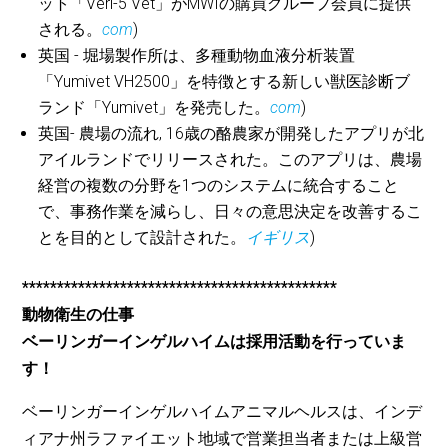
ット「Veri-5 Vet」がMWIの購買グループ会員に提供
される。
com
)
英国 - 堀場製作所は、多種動物血液分析装置
「Yumivet VH2500」を特徴とする新しい獣医診断ブ
ランド「Yumivet」を発売した。
com
)
英国-
農場の流れ
, 16歳の酪農家が開発したアプリが北
アイルランドでリリースされた。このアプリは、農場
経営の複数の分野を1つのシステムに統合すること
で、事務作業を減らし、日々の意思決定を改善するこ
とを目的として設計された。
イギリス
)
*********************************************
動物衛生の仕事
ベーリンガーインゲルハイムは採用活動を行っていま
す！
ベーリンガーインゲルハイムアニマルヘルスは、インデ
ィアナ州ラファイエット地域で営業担当者または上級営