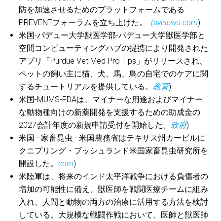
防を加速させるためのプラットフォームである
PREVENTフォーラムを立ち上げた。.
(avinews.com
)
米国-パデュー大学獣医学部-パデュー大学獣医学部と
空間コンピューティングハブの提携により開発された
アプリ「Purdue Vet Med Pro Tips」がリリースされ、
ペットの飼い主に猫、犬、馬、鳥の自宅でのケアに関
するチュートリアルを提供している。
教育
)
米国-MUMS-FDAは、マイナーな用途およびマイナー
な動物種向けの新薬開発を支援するための助成金の
2027会計年度の新規申請受付を開始した。
政府
)
米国 - 家畜昆虫 - 米国農務省はテキサス州カービルに
クニプリング・ブッシュランド米国家畜昆虫研究所を
開設した。
com
)
米陸軍は、将来のインド太平洋戦争における負傷者の
増加の可能性に備え、獣医師を戦闘医療チームに組み
入れ、人間と動物の両方の治療に活用する方法を検討
している。大規模な戦闘作戦において、医師と獣医師