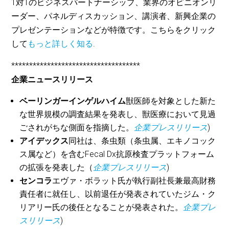
1対1のビジネスパートナーシップ、業界のオピニオンリ
ーダー、パネルディスカッション、講演者、新興企業の
プレゼンテーションなどが特徴です。こちらをクリック
して
もっと詳しく知る
.
************************************
企業ニュースリリース
ベーリンガーインゲルハイム
獣医師を対象とした新た
な世界規模の調査結果を発表し、獣医療において見過
ごされがちな側面を指摘した。
企業プレスリリース
)
アイデックス
同社は、条虫類（条虫属、エキノコック
ス属など）を含むFecal Dx抗原検査プラットフォーム
の拡張を発表した（
企業プレスリリース
)
センコラ
エヴァ・ボラット氏が執行副社長兼最高財務
責任者に就任し、以前退任が発表されていたジム・ク
リアリー氏の後任となることが発表された。
企業プレ
スリリース
)