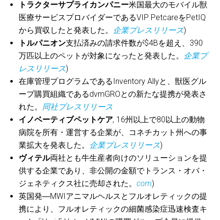
トラクターサプライカンパニー
米国最大のモバイル獣
医療サービスプロバイダーであるVIP PetcareをPetIQ
から買収したと発表した。
企業プレスリリース
)
トルパニオン
支払済みの請求件数が$4Bを超え、390
万匹以上のペットが対象になったと発表した。
企業プ
レスリリース
)
在庫管理プログラムであるInventory Allyと、獣医グル
ープ購買組織であるdvmGROとの新たな提携が発表さ
れた。
同社プレスリリース
イノベーティブペットケア
,
16州以上で80以上の動物
病院を所有・運営する企業が、コネチカット州への事
業拡大を発表した。
企業プレスリリース
)
ヴィテル
両社とも牛生産者向けのソリューションを提
供する企業であり、非公開の金額でトランス・オバ・
ジェネティクス社に売却された。
com
)
英国発―MWIアニマルヘルスとフルオレティックの提
携により、フルオレティックの細菌感染症迅速検査キ