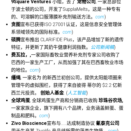
9Square Ventures
小组，去了
宠物公司
, 一家总部位
于波士顿的公司，开发了SupplaMelts，这是一种专有
的、可溶解的口服薄膜补充剂输送方法。
com
)
贪图
宣布已获得ISO 27001认证，这是信息安全管理体
系领域领先的国际标准。
com
)
硕腾
宣布推出 CLARIFIDE Plus，该产品增加了新的遗传
特征，并更新了其奶牛健康利润指数。
公司新闻稿
)
费瓦拉，,
一家国际畜牧业营养补充剂专家公司收购了
巴西的一家生产工厂，从而加强了其在巴西畜牧业市场
的地位。
com
)
缰绳
, 一家名为 的新西兰初创公司，提供太阳能项圈来
管理牛的虚拟围栏，获得了来自彼得·蒂尔的 $2.2 亿新
西兰元投资。
创始人基金
. (
人工智能
)
全球鸡蛋
, 全球鸡蛋生产商和分销商已收购
珍珠谷农场,
一家家族企业，旗下拥有八个品牌，业务涵盖鲜蛋、蛋
制品和肥料。
com
)
Zivo Bioscience
宣布与……达成制造协议
氰泰克公司
用于生产其 Zivolife 产品线所需的藻类生物质。
com
)