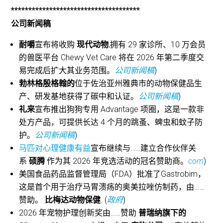
*************************************
公司新闻稿
耐嚼
宣布将收购
现代动物
,拥有 29 家诊所、10 万会员
的兽医平台 Chewy Vet Care 将在 2026 年第二季度交
易完成后扩大其业务范围。
公司新闻稿
)
勃林格殷格翰的
位于佐治亚州雅典市的动物保健品生
产、研发基地获得了碳中和认证。
公司新闻稿
)
礼来
宣布推出狗狗专用 Advantage 项圈，这是一款非
处方产品，可提供长达 4 个月的跳蚤、蜱虫和蚊子防
护。
公司新闻稿
)
马匹对心理健康有益
宣布继续与……建立合作伙伴关
系
硕腾
作为其 2026 年竞选活动的冠名赞助商。
com
)
美国食品药品监督管理局（FDA）批准了Gastrobim，
这是首个用于治疗马胃溃疡的奥美拉唑仿制药，由……
赞助。
比梅达动物保健
. (
政府
)
2026 年宠物护理创新奖由……赞助
普瑞纳旗下的