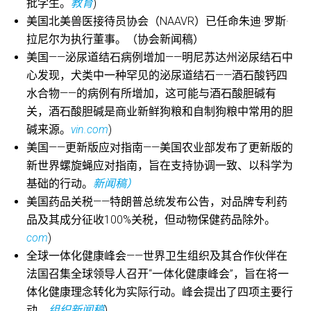
批学生。
教育
)
美国北美兽医接待员协会（NAAVR）已任命朱迪·罗斯·
拉尼尔为执行董事。（协会新闻稿）
美国——泌尿道结石病例增加——明尼苏达州泌尿结石中
心发现，犬类中一种罕见的泌尿道结石——酒石酸钙四
水合物——的病例有所增加，这可能与酒石酸胆碱有
关，酒石酸胆碱是商业新鲜狗粮和自制狗粮中常用的胆
碱来源。
vin.com
)
美国——更新版应对指南——美国农业部发布了更新版的
新世界螺旋蝇应对指南，旨在支持协调一致、以科学为
基础的行动。
新闻稿）
美国药品关税——特朗普总统发布公告，对品牌专利药
品及其成分征收100%关税，但动物保健药品除外。
com
)
全球一体化健康峰会——世界卫生组织及其合作伙伴在
法国召集全球领导人召开“一体化健康峰会”，旨在将一
体化健康理念转化为实际行动。峰会提出了四项主要行
动。
组织新闻稿
)