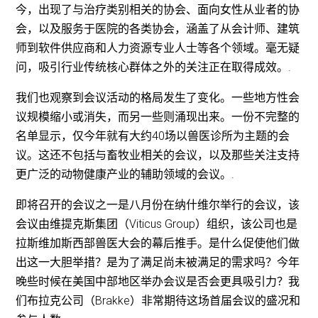
今，出现了与治疗类别相关的协会、面向女性从业者的协
会，以及服务于医院的各类协会，涵盖了从会计师、建筑
师到软件供应商和人力资源专业人士等各个领域。毫无疑
问，吸引行业传统核心群体之外的关注正在取得成效。.
我们也观察到会议活动的格局发生了变化。一些地方性会
议规模缩小或消失，而另一些则涌现出来。一份不完整的
名单显示，仅今年就有大约40场以兽医诊所为主题的会
议。这还不包括与畜牧业相关的会议，以及那些关注支持
更广泛的动物健康产业的辅助领域的会议。.
即将召开的会议之一是八月份在纳什维尔举行的会议，该
会议由维提克斯集团（Viticus Group）组织，该公司也是
拉斯维加斯西部兽医大会的幕后推手。是什么促使他们做
出这一大胆举措？是为了满足尚未被满足的需求吗？今年
晚些时候在美国中部地区举办会议是否会更具吸引力？我
们布拉克公司（Brakke）非常期待这场首届会议的盛况和