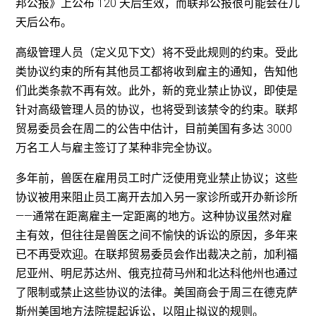
邦公报》上公布 120 天后生效，而联邦公报很可能会在几
天后公布。
高级管理人员（定义见下文）将不受此规则的约束。受此
类协议约束的所有其他员工都将收到雇主的通知，告知他
们此类条款不再有效。此外，新的竞业禁止协议，即使是
针对高级管理人员的协议，也将受到该禁令的约束。联邦
贸易委员会在周二的公告中估计，目前美国有多达 3000
万名工人与雇主签订了某种非完全协议。
多年前，兽医在雇用员工时广泛使用竞业禁止协议；这些
协议被用来阻止员工离开去加入另一家诊所或开办新诊所
——通常在距离雇主一定距离的地方。这种协议虽然对雇
主有效，但往往是兽医之间不愉快的诉讼的原因，多年来
已不再受欢迎。在联邦贸易委员会作出裁决之前，加利福
尼亚州、明尼苏达州、俄克拉荷马州和北达科他州也通过
了限制或禁止这些协议的法律。美国商会于周三在德克萨
斯州美国地方法院提起诉讼，以阻止拟议的规则。