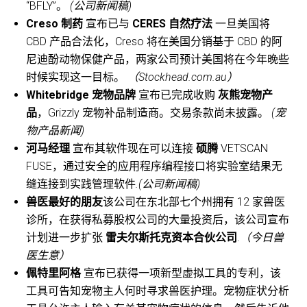
“BFLY”。
(公司新闻稿)
Creso 制药
宣布已与
CERES 自然疗法
一旦美国将
CBD 产品合法化，Creso 将在美国分销基于 CBD 的阿
尼迪酚动物保健产品，两家公司预计美国将在今年晚些
时候实现这一目标。
（Stockhead.com.au）
Whitebridge 宠物品牌
宣布已完成收购
灰熊宠物产
品
，Grizzly 宠物补品制造商。交易条款尚未披露。
(宠
物产品新闻)
河马经理
宣布其软件现在可以连接
硕腾
VETSCAN
FUSE，通过安全的应用程序编程接口将实验室结果无
缝连接到实践管理软件
.(公司新闻稿)
兽医最好的朋友
该公司在东北部七个州拥有 12 家兽医
诊所，在获得私募股权公司的大量投资后，该公司宣布
计划进一步扩张
雷夫尔斯托克资本合伙公司
.
（今日兽
医生意）
佩特里阿格
宣布已获得一项新型虚拟工具的专利，该
工具可告知宠物主人何时寻求兽医护理。宠物症状分析