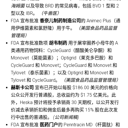
海姆菌
以及导致 BRD 的常见病毒，包括 BVD 1 型和 2
型以及 IBR。
（牛兽医）
FDA 宣布批准
香奈儿制药制造公司
的 Animec Plus（通
用伊维菌素和氯舒隆）用于牛。
（美国食品药品监督
管理局）
FDA 宣布批准数项
胡韦制药
用于屠宰圈养小母牛的 A
类通用药物饲料：CycleGuard（醋酸美仑孕酮）和
Monovet（莫能菌素）；Optigrid（莱克多巴胺）和
CycleGuard 和 Monovet；CycleGuard 和 Monovet 和
Tylovet（泰乐菌素）；以及 Optigrid 和 Monovet 和
Tylovet 和 CycleGuard。
（美国食品药品监督管理局）
赫斯卡公司
宣布已开始以每股 $186.00 美元的价格向
公众公开发行普通股，总收益约为 $1.75 亿美元。此
外，Heska 预计将授予承销商 30 天期权，以公开发行
价减去承销折扣和佣金后最多再购买 15% 股在此次发
行中出售的普通股。
(公司新闻稿)
FDA 宣布批准
医药门户
的 Penntracin MD（杆菌肽）和