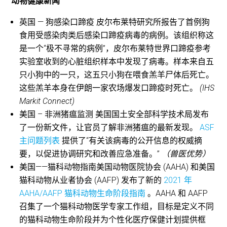
动物健康新闻
英国 — 狗感染口蹄疫 皮尔布莱特研究所报告了首例狗
食用受感染肉类后感染口蹄疫病毒的病例。该组织称这
是一个“极不寻常的病例”，皮尔布莱特世界口蹄疫参考
实验室收到的心脏组织样本中发现了病毒。样本来自五
只小狗中的一只，这五只小狗在喂食羔羊尸体后死亡。
这些羔羊本身在伊朗一家农场爆发口蹄疫时死亡。
(IHS
Markit Connect)
美国 – 非洲猪瘟监测 美国国土安全部科学技术局发布
了一份新文件，让官员了解非洲猪瘟的最新发现。
ASF
主问题列表
提供了“有关该病毒的公开信息的权威摘
要，以促进协调研究和改善应急准备。”
（兽医优势）
美国——猫科动物指南美国动物医院协会 (AAHA) 和美国
猫科动物从业者协会 (AAFP) 发布了新的
2021 年
AAHA/AAFP 猫科动物生命阶段指南
。AAHA 和 AAFP
召集了一个猫科动物医学专家工作组，目标是定义不同
的猫科动物生命阶段并为个性化医疗保健计划提供框