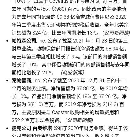
+10%）。归属于 Covetrus 的净亏损为 $(19) 百万，而
去年同期的亏损为 $(980) 百万。同比改善的主要推动
力是去年同期记录的 $9.38 亿商誉减值费用以及 2020
年第二季度出售 scil 动物护理的税后收益。全年北美净
销售额为 $24 亿，比去年同期增长 13%。
(公司新闻稿)
帕特森公司
, Inc. 公布了截至 2021 年 1 月 23 日的第三
财季业绩。动物保健部门报告的净销售额为 $8.94 亿，
与去年第三季度相比增长了 9%。该部门的内部销售额
增长了 10%，其中伴侣动物部门的内部销售额与去年同
期相比增长了 21%。
（商业新闻）
宠物智商
, Inc. 公布了截至 2020 年 12 月 31 日的十二
个月的财务业绩。净销售额为 $7.80 亿，较 2019 年增
长 10%。产品部门净销售额增长 18% 至 $7.26 亿。净
亏损为 $(81.0) 百万，而 2019 年净亏损为 $(14.3) 百
万，主要原因是与 Capstar 收购相关的增量费用和
$52.2 百万非现金税费。
(公司新闻稿)
捷克公司
百奥维塔
公布了2020年财务业绩。得益于该
公司宠物和食用动物疫苗的出口收入，收入增长了