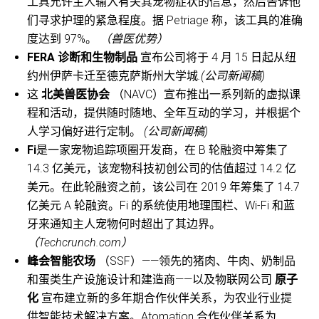
工具允许主人输入有关其宠物症状的信息，然后告诉他
们寻求护理的紧急程度。据 Petriage 称，该工具的准确
度达到 97%。
（兽医优势）
FERA 诊断和生物制品
宣布公司将于 4 月 15 日起从纽
约州伊萨卡迁至德克萨斯州大学城
.(公司新闻稿)
这
北美兽医协会
（NAVC）宣布推出一系列新的虚拟课
程和活动，提供随时随地、全年互动的学习，并根据个
人学习偏好进行定制。
(公司新闻稿)
Fi
是一家宠物追踪项圈开发商，在 B 轮融资中筹集了
14.3 亿美元，该宠物科技初创公司的估值超过 14.2 亿
美元。在此轮融资之前，该公司在 2019 年筹集了 14.7
亿美元 A 轮融资。Fi 的系统使用地理围栏、Wi-Fi 和蓝
牙来通知主人宠物何时超出了其边界。
（Techcrunch.com）
峰会智能农场
（SSF）——领先的猪肉、牛肉、奶制品
和蛋类生产设施设计和建造商——以及物联网公司
原子
化
宣布建立新的多年期合作伙伴关系，为农业行业提
供智能技术解决方案。Atomation 合作伙伴关系为