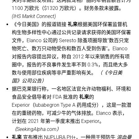
关的早期研发项目。这两款宠物产品的年销售额合计为
1100 万欧元（$1320 万欧元）。财务条款未披露。
(IHS Markit Connect)
《今日美国》的报道链接
礼来
根据美国环保署监督机
构生物多样性中心通过公共记录请求获得的美国环保署
文件，Elanco 公司的 Seresto 除蚤项圈导致“数百只宠
物死亡、数万只动物受伤和数百人受到伤害”。Elanco
对报告内容提出异议，称自 2012 年以来销售的所有项
圈中，报告的不良事件发生率不到 0.3%，而且绝大多
数与使用部位疾病等非严重影响有关。
（《今日美
国》公司公告）
据巴克莱银行称，一名地区法官允许动物福利、环境和
食品安全倡导者对 FDA 批准的
礼来
的
Experior（lubabegron Type A 药用成分），这是一款潜
在的重磅药物，可减少牛的气体排放。Elanco 表示，
计划在 2021 年第一季度末推出 Experior。
（SeekingAlpha.com）
礼来
宣布推出 NUPLURA PH+，一种用于预防牛
溶血曼