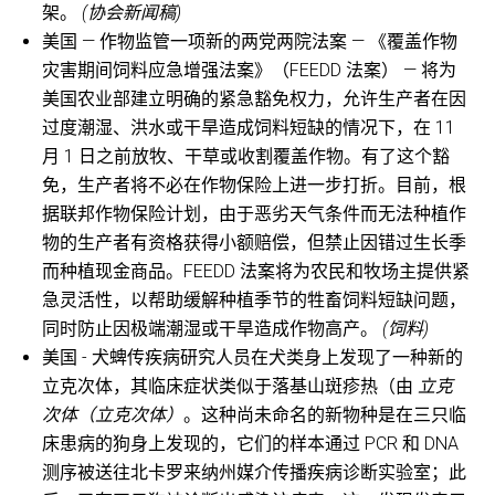
架。
(协会新闻稿)
美国 — 作物监管一项新的两党两院法案 — 《覆盖作物
灾害期间饲料应急增强法案》（FEEDD 法案） — 将为
美国农业部建立明确的紧急豁免权力，允许生产者在因
过度潮湿、洪水或干旱造成饲料短缺的情况下，在 11
月 1 日之前放牧、干草或收割覆盖作物。有了这个豁
免，生产者将不必在作物保险上进一步打折。目前，根
据联邦作物保险计划，由于恶劣天气条件而无法种植作
物的生产者有资格获得小额赔偿，但禁止因错过生长季
而种植现金商品。FEEDD 法案将为农民和牧场主提供紧
急灵活性，以帮助缓解种植季节的牲畜饲料短缺问题，
同时防止因极端潮湿或干旱造成作物高产。
(饲料)
美国 - 犬蜱传疾病研究人员在犬类身上发现了一种新的
立克次体，其临床症状类似于落基山斑疹热（由
立克
次体（立克次体）
。这种尚未命名的新物种是在三只临
床患病的狗身上发现的，它们的样本通过 PCR 和 DNA
测序被送往北卡罗来纳州媒介传播疾病诊断实验室；此