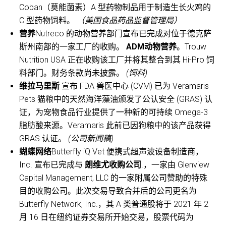
Coban（莫能菌素）A 型药物制品用于制造生长火鸡的
C 型药物饲料。
（美国食品药品监督管理局）
营养
Nutreco 的动物营养部门宣布已完成对位于德克萨
斯州南部的一家工厂的收购。
ADM动物营养
。Trouw
Nutrition USA 正在收购该工厂并将其整合到其 Hi-Pro 饲
料部门。财务条款尚未披露。
(饲料)
维拉马里斯
宣布 FDA 兽医中心 (CVM) 已为 Veramaris
Pets 猫粮中的天然海洋藻油颁发了公认安全 (GRAS) 认
证，为宠物食品行业提供了一种新的可持续 Omega-3
脂肪酸来源。Veramaris 此前已因狗粮中的该产品获得
GRAS 认证。
(公司新闻稿)
蝴蝶网络
Butterfly iQ Vet 便携式超声波设备制造商，
Inc. 宣布已完成与
朗维尤收购公司
.，一家由 Glenview
Capital Management, LLC 的一家附属公司赞助的特殊
目的收购公司。此次交易导致合并后的公司更名为
Butterfly Network, Inc.，其 A 类普通股将于 2021 年 2
月 16 日在纽约证券交易所开始交易，股票代码为