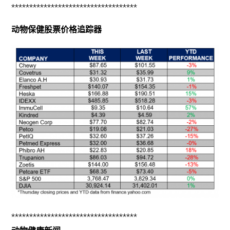
***********************************
动物保健股票价格追踪器
***********************************