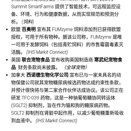
Summit SmartFarms 提供了智能技术，可远程监控设
备、环境、行为和健康数据，从而实现规范和预测分
析。
(饲料)
欧盟
百奥明
宣布其 FUMzyme 饲料添加剂已获得欧盟
授权，可用于所有物种。据该公司称，FUMzyme 是唯
一可用于发酵饲料（包括青贮饲料）的市售霉菌毒素灭
活酶。
(IHS Markit Connect)
英国
联合宠物食品
宣布收购英国制造商
寒武纪宠物食
品
. 财务条款尚未披露。
（全球宠物）
加拿大
西诺德生物化学公司
宣布已与一家未具名的动
物保健公司就其宠物糖尿病候选药物达成约束性条款，
并预计很快将与第二家合作伙伴达成协议。该公司正在
研发 TFC-039 药物，这是一种钠葡萄糖协同转运体
(SGLT2) 抑制剂，旨在作为猫和狗的糖尿病药物。
SGLT2 抑制剂在肾脏中起作用，以减少葡萄糖重新吸收
到血液中。
(IHS Markit Connect)