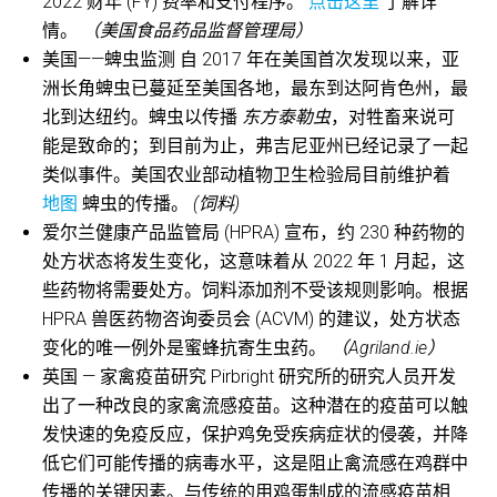
2022 财年 (FY) 费率和支付程序。
点击这里
了解详
情。
（美国食品药品监督管理局）
美国——蜱虫监测 自 2017 年在美国首次发现以来，亚
洲长角蜱虫已蔓延至美国各地，最东到达阿肯色州，最
北到达纽约。蜱虫以传播
东方泰勒虫
，对牲畜来说可
能是致命的；到目前为止，弗吉尼亚州已经记录了一起
类似事件。美国农业部动植物卫生检验局目前维护着
地图
蜱虫的传播。
(饲料)
爱尔兰健康产品监管局 (HPRA) 宣布，约 230 种药物的
处方状态将发生变化，这意味着从 2022 年 1 月起，这
些药物将需要处方。饲料添加剂不受该规则影响。根据
HPRA 兽医药物咨询委员会 (ACVM) 的建议，处方状态
变化的唯一例外是蜜蜂抗寄生虫药。
（Agriland.ie）
英国 — 家禽疫苗研究 Pirbright 研究所的研究人员开发
出了一种改良的家禽流感疫苗。这种潜在的疫苗可以触
发快速的免疫反应，保护鸡免受疾病症状的侵袭，并降
低它们可能传播的病毒水平，这是阻止禽流感在鸡群中
传播的关键因素。与传统的用鸡蛋制成的流感疫苗相