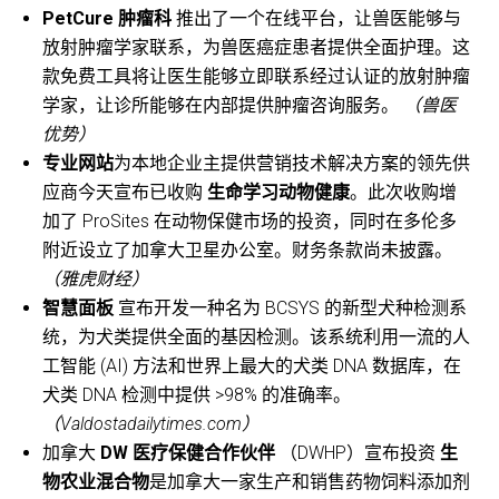
PetCure 肿瘤科
推出了一个在线平台，让兽医能够与
放射肿瘤学家联系，为兽医癌症患者提供全面护理。这
款免费工具将让医生能够立即联系经过认证的放射肿瘤
学家，让诊所能够在内部提供肿瘤咨询服务。
（兽医
优势）
专业网站
为本地企业主提供营销技术解决方案的领先供
应商今天宣布已收购
生命学习动物健康
。此次收购增
加了 ProSites 在动物保健市场的投资，同时在多伦多
附近设立了加拿大卫星办公室。财务条款尚未披露。
（雅虎财经）
智慧面板
宣布开发一种名为 BCSYS 的新型犬种检测系
统，为犬类提供全面的基因检测。该系统利用一流的人
工智能 (AI) 方法和世界上最大的犬类 DNA 数据库，在
犬类 DNA 检测中提供 >98% 的准确率。
（Valdostadailytimes.com）
加拿大
DW 医疗保健合作伙伴
（DWHP）宣布投资
生
物农业混合物
是加拿大一家生产和销售药物饲料添加剂