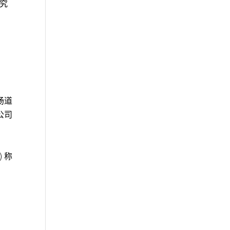
研究
肠道
公司
) 称