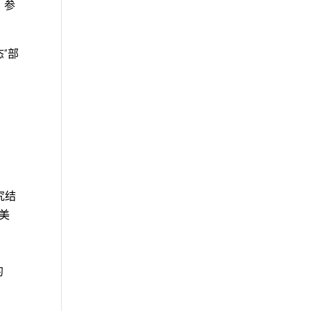
。参
”部
究结
美
约