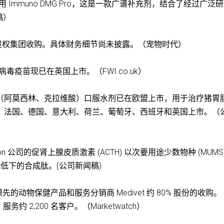
宣布推出兽医专用 Immuno DMG Pro，这是一款广谱补充剂，结合了经过广泛
稿）
宣布已被一家私募股权集团收购。具体财务细节尚未披露。（宠物时代）
病毒疫苗现已在英国上市。（FWI.co.uk）
nzen（阿莫西林、克拉维酸）口服水剂已在欧盟上市，用于治疗猪胃
在丹麦、法国、德国、意大利、荷兰、葡萄牙、西班牙和英国上市。（
yon 公司的促肾上腺皮质激素 (ACTH) 以次要用途少数物种 (MUMS
能低下的合成肽。(公司新闻稿)
波兰领先的动物保健产品和服务分销商 Medivet 约 80% 股份的收购。
，服务约 2,200 名客户。（Marketwatch）