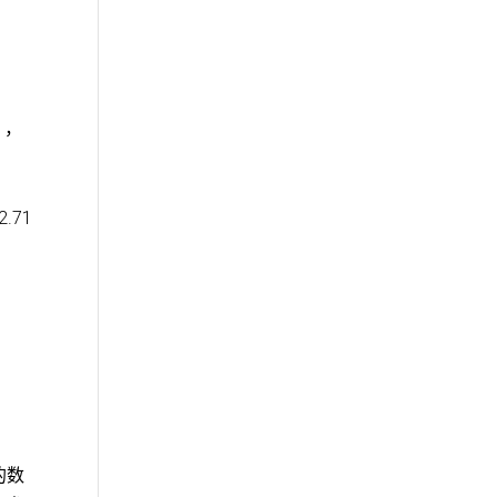
），
.71
的数