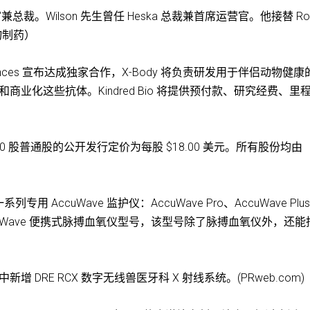
席执行官兼总裁。Wilson 先生曾任 Heska 总裁兼首席运营官。他接替 Rob
物制药）
ody Biosciences 宣布达成独家合作，X-Body 将负责研发用于伴侣动物健康
开发和商业化这些抗体。Kindred Bio 将提供预付款、研究经费、里
其 3,000,0000 股普通股的公开发行定价为每股 $18.00 美元。所有股份均由
增一系列专用 AccuWave 监护仪：AccuWave Pro、AccuWave Plu
ccuWave 便携式脉搏血氧仪型号，该型号除了脉搏血氧仪外，还能
列中新增 DRE RCX 数字无线兽医牙科 X 射线系统。(PRweb.com)