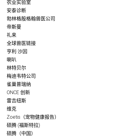
农业实验室
安泰诊断
勃林格殷格翰兽医公司
帝斯曼
礼来
全球兽医链接
亨利·沙因
喇叭
林特贝尔
梅迪韦特公司
雀巢普瑞纳
ONCE 创新
雷吉纽斯
维克
Zoetis（宠物健康报告）
硕腾 (福斯特拉)
硕腾（中国）