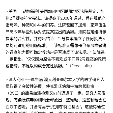
> 美国——动物福利 美国加州中区联邦地区法院裁定，加
州2号提案符合宪法。该提案于2008年通过，旨在规范产
蛋母鸡、种猪和小牛的饲养。法院驳回了加州一家鸡蛋生
产商今年早些时候对该提案提出的质疑。法院裁定维持该
提案的合宪性，并得出结论：“2号提案确立了任何执法人
员均可适用的明确标准，且该标准无需像哥伦布那样敏锐
的调查能力即可确定养鸡户是否违反了该法规。” 法院进
一步指出，“仅仅因为原告不喜欢或不同意2号提案的政策
或措辞，不足以构成合宪性质疑。”（Feedstuffs）
> 澳大利亚——疯牛病 澳大利亚墨尔本大学的医学研究人
员取得了突破性进展，使克雅氏病和牛海绵状脑病
（BSE）的简易血液检测又向前迈进了一步。研究人员发
现，感染朊病毒的细胞会释放出一些颗粒，这些颗粒会在
血液中游走，并含有易于识别的“特征基因”，这使得通过