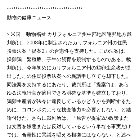
***********************************
動物の健康ニュース
> 米国 – 動物福祉 カリフォルニア州中部地区連邦地方裁
判所は、2008年に制定されたカリフォルニア州の住民
投票法案「提案2」の合憲性を支持した。この法案は、
採卵鶏、繁殖豚、子牛の飼育を規制するものである。裁
判所は、今年初めにカリフォルニア州の鶏卵生産者が提
出したこの住民投票法案への異議申し立てを却下した。
同法案を支持するにあたり、裁判所は「提案2は、あら
ゆる法執行官が適用できる明確な基準を確立しており、
鶏卵生産者が法令に違反しているかどうかを判断するた
めに、コロンボのような捜査能力を必要としない」と結
論付けた。さらに裁判所は、「原告が提案2の政策また
は文言を嫌悪または反対しているという単なる事実だけ
では、合憲性に異議を唱える根拠にはならない」と述べ