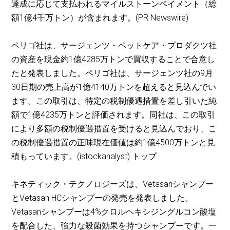
達成に応じて支払われるマイルストーンペイメント（総
額1億4千万トン）が含まれます。(PR Newswire)
ペリゴ社は、サージェンツ・ペットケア・プロダクツ社
の資産を現金約1億4285万トンで買収することで合意し
たと発表しました。ペリゴ社は、サージェンツ社の9月
30日期の売上高が1億4140万トンを超えると見込んでい
ます。この取引は、特定の税制優遇措置を差し引いた純
額で1億4235万トンと評価されます。同社は、この取引
により多額の税制優遇措置を受けると見込んでおり、こ
の税制優遇措置の正味現在価値は約1億4500万トンと見
積もっています。(istockanalyst) トップ
キネティック・テクノロジーズは、Vetasanシャンプー
とVetasan HCシャンプーの発売を発表しました。
Vetasanシャンプーは4%クロルヘキシジングルコン酸塩
を配合した、強力な殺菌効果を持つシャンプーです。一