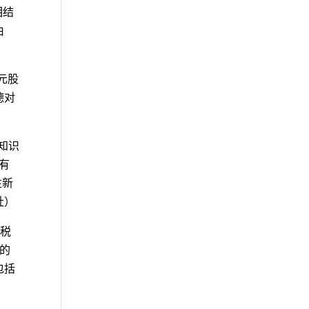
相结
由
元股
德对
和知识
专有
性新
社）
免税
 的
包括