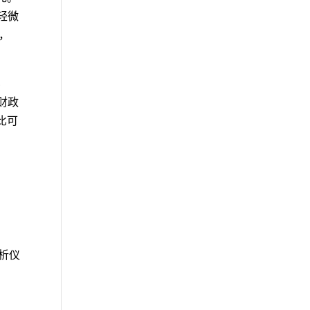
轻微
元，
比
 财政
，比可
分析仪