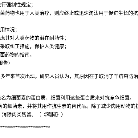
进行强制性规定；
抗菌药物也用于人类治疗，则应终止或迅速淘汰用于促进生长的
使用情况；
考虑其对人类药物的潜在耐药性；
时采取纠正措施，保护人类健康；
抗菌药物的指南。
学报告）
e）在英国30多年来首次出现。研究人员认为，其原因在于取消了羊疥癣防
别某些名为细菌素的蛋白质，细菌利用这些蛋白质来对抗竞争细菌。
病细菌的细菌素，并将其用作抗生素的替代品。除了减少肉用动物的
，消除肉类残留。（《鸡腿》）
************************