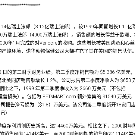
********************
.14亿瑞士法郎（3.12亿瑞士法郎），较1999年同期增长1.11亿
600万瑞士法郎（4000万瑞士法郎）。销售额的增长得益于欧洲
0年1月完成的对Vericore的收购。这些增长被美国跳蚤和心
的严峻环境，诺华动物保健公司大幅扩充了其在美国的销售队伍
年 7 月 30 日的第二财季财务业绩。第二季度净销售额为 $5.386 亿美元
本季度北美同店销售额增长 1.2%。公司报告第二季度净收入为 $650 
）。相比之下，1999 年第二季度净收入为 $660 万美元（不包括
营损失）。包括为 PETsMART.com 额外筹集的 $1540 万美元
公司报告净亏损为（$1.8）万美元。该公司第二季度新开18家门
资讯）
季度净利润创历史新高，达14460万美元。相比之下，2000财年
的销售额为1414亿美元，而2000财年同期的销售额为1114亿美