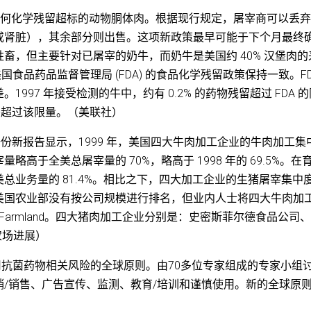
出售任何化学残留超标的动物胴体肉。根据现行规定，屠宰商可以丢
或肾脏），其余部分则出售。这项新政策最早可能于下个月最终
畜，但主要针对已屠宰的奶牛，而奶牛是美国约 40% 汉堡肉的
国食品药品监督管理局 (FDA) 的食品化学残留政策保持一致。F
97 年接受检测的牛中，约有 0.2% 的药物残留超过 FDA 的
0 头超过该限量。（美联社）
 的一份新报告显示，1999 年，美国四大牛肉加工企业的牛肉加工集
高于全美总屠宰量的 70%，略高于 1998 年的 69.5%。在
总业务量的 81.4%。相比之下，四大加工企业的生猪屠宰集中
虽然美国农业部没有按公司规模进行排名，但业内人士将四大牛肉加
和 Farmland。四大猪肉加工企业分别是：史密斯菲尔德食品公司
- 农场进展）
用抗菌药物相关风险的全球原则。由70多位专家组成的专家小组
/销售、广告宣传、监测、教育/培训和谨慎使用。新的全球原