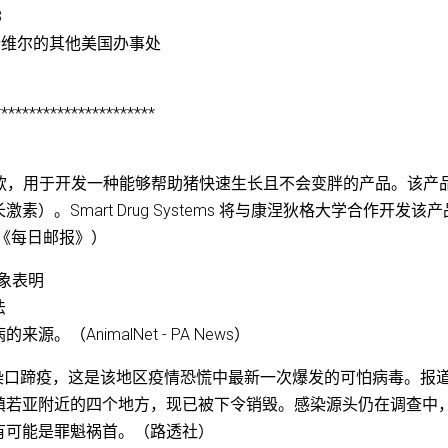
3
什维尔的其他美国办事处
***********************
了一项州政府拨款，用于开发一种能够帮助猪快速生长且不会变胖的产品。该产
。Smart Drug Systems 将与康涅狄格大学合作开发该
（《每日邮报》）
迹象表明
法
AnimalNet - PA News）
感染口蹄疫，这是该地区疫情恐慌中最新一次爆发的可怕病毒。报
镇若亚附近的四个地方，现已被下令销毁。感染源头仍在调查中
有可能是罪魁祸首。（路透社）