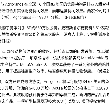
 Agribrands 在全球 16 个国家/地区的优质动物饲料业务组合
望通过合并实现财务协同效应，而非运营协同效应。两家公司均
5 年分拆，Agribrands 于 1998 年分拆。（Feedstuffs）
收购了竞争对手IBP约660万股股份。史密斯菲尔德持有6.31亿美
布兰德斯投资合伙公司的第三大股东。消息人士称，史密斯菲尔
尔街日报）
BIOSTAR, Inc. 部分动物保健资产的收购，包括该公司的研发设施、员工
phix 提供了一项赋能技术，该技术能够实现 MetaMorphix 
卓越生产特性。MetaMorphix 因此次交易获得了一系列额外的战略
品，用于提高牲畜生产效率、牲畜健康和伴侣动物健康。（美通
ticals 宣布，双方已达成最终协议，Antigenics 将以每股约 $4.67 美元的
 250 万股，价值约 $4000 万股。Aquila 股票的兑换将基于 0.2898
的批准。此次收购预计将于今年第四季度完成，新增的产品组合
品、一项新型抗原发现技术 (CD1) 以及 50 项已授权专利。