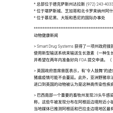
* 总部位于德克萨斯州达拉斯 (972) 243-403
* 位于堪萨斯城、芝加哥和北卡罗来纳州阿
* 位于慕尼黑、大阪和悉尼的国际办事处
********************************************
动物健康新闻
> Smart Drug Systems 获得
使用新型输送系统来输送生长激素（一种生长激素）
并希望在两年内准备好向 FDA 提交申请。
> 英国政府首席兽医表示，有“令人鼓舞”的
猪瘟疫情可能不会蔓延。此外，亚洲野猪非
进口到英国的动物被认为是这种高传染性疾病的来源。（
> 巴西南部一个重要的畜牧州发现28头牛
称，这些牛被发现分布在阿根廷边境附近小
当地媒体已推测阿根廷和巴拉圭边境地区最