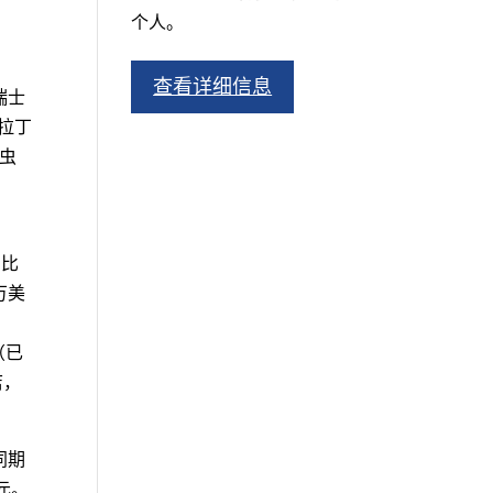
个人。
查看详细信息
瑞士
、拉丁
丝虫
。
，比
万美
（已
店，
同期
元。