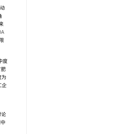
弃动
确
来
DA
限
中度
育肥
度为
工企
、
讨论
则中