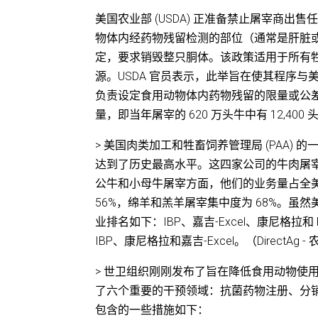
美国农业部 (USDA) 正准备禁止屠宰商
物体内经药物残留检测的部位（通常是肝脏
定，要求销毁整只胴体。该政策适用于所有牲
源。USDA 官员表示，此举旨在使其程序与美
负责设定食用动物体内药物残留的限量或公差。19
量，即当年屠宰的 620 万头牛中有 12,40
> 美国肉类加工和牲畜饲养管理局 (PAA)
达到了历史最高水平。这四家公司的牛肉屠宰量略
公牛和小母牛屠宰方面，他们的业务量占全美
56%，绵羊和羔羊屠宰集中度为 68%。
业排名如下：IBP、嘉吉-Excel、康尼格拉
IBP、康尼格拉和嘉吉-Excel。（DirectAg 
> 世卫组织刚刚发布了旨在降低食用动物使
了六个重要的干预领域：抗菌药物注册、分销
包含的一些措施如下：