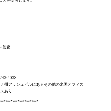
ビスを提供します。
ン監査
3-4033
イナ州アッシュビルにあるその他の米国オフィス
ィスあり
***********************