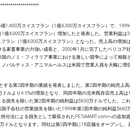
********************
1,400万スイスフラン（1億4,300万スイスフラン）で、199
（1億4,000万スイスフラン）増加したと発表した。営業利益は
スイスフラン（1億4,000万スイスフラン）となった。売上高の増加
る家畜事業の力強い成長と、2000年1月に完了したベリコア
米国のノミ・フィラリア事業における激しい競争によって相殺
、ノバルティス・アニマルヘルスは米国で営業人員を大幅に増
月30日を期末とする第2四半期の業績を発表しました。第2四半期の純売上
560万ドルより4.5%の増加となり、同四半期の北米既存店売上高は1
法による損失を除いた第2四半期の純利益は$650万ドルでした。こ
と英国子会社の営業損失を除いた1999年第2四半期の純利益$660
持分法による損失として吸収されたPETsMART.comへの追加
.8)百万ドルとなります。同社は第2四半期に18店舗をオープンし、