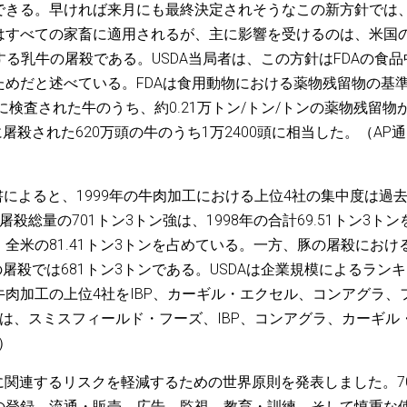
できる。早ければ来月にも最終決定されそうなこの新方針では
はすべての家畜に適用されるが、主に影響を受けるのは、米国
する乳牛の屠殺である。USDA当局者は、この方針はFDAの食品
めだと述べている。FDAは食用動物における薬物残留物の基
に検査された牛のうち、約0.21万トン/トン/トンの薬物残留物
屠殺された620万頭の牛のうち1万2400頭に相当した。（AP通
書によると、1999年の牛肉加工における上位4社の集中度は過
総量の701トン3トン強は、1998年の合計69.51トン3トン
全米の81.41トン3トンを占めている。一方、豚の屠殺におけ
の屠殺では681トン3トンである。USDAは企業規模によるラン
肉加工の上位4社をIBP、カーギル・エクセル、コンアグラ、
は、スミスフィールド・フーズ、IBP、コンアグラ、カーギル
s）
用に関連するリスクを軽減するための世界原則を発表しました。7
の登録、流通・販売、広告、監視、教育・訓練、そして慎重な