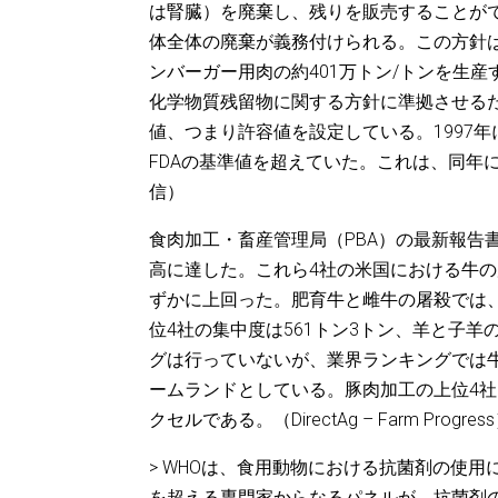
は腎臓）を廃棄し、残りを販売することが
体全体の廃棄が義務付けられる。この方針
ンバーガー用肉の約401万トン/トンを生産
化学物質残留物に関する方針に準拠させるた
値、つまり許容値を設定している。1997年
FDAの基準値を超えていた。これは、同年に
信）
食肉加工・畜産管理局（PBA）の最新報告
高に達した。これら4社の米国における牛の屠殺
ずかに上回った。肥育牛と雌牛の屠殺では、
位4社の集中度は561トン3トン、羊と子羊
グは行っていないが、業界ランキングでは牛
ームランドとしている。豚肉加工の上位4社
クセルである。（DirectAg – Farm Progres
> WHOは、食用動物における抗菌剤の使
を超える専門家からなるパネルが、抗菌剤