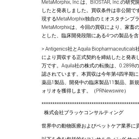
MetaMorphix, Inc.は、BIOSTAR
したと発表しました。買収条件は非公開です。
現するMetaMorphix独自のミオスタ
MetaMorphixは、今回の買収により
とした、臨床開発段階にある4つの製品を含む、
> Antigenics社とAquila Biopharmace
により買収する正式契約を締結したと発表しまし
万です。Aquila社の株式の転換は、0.2
認されています。本買収は今年第4四半期に完
薬品1製品、開発中の臨床製品11製品、新
ォリオを獲得します。（PRNewswire）
********************************************
株式会社ブラッケコンサルティング
世界中の動物医療およびペットケア業界に