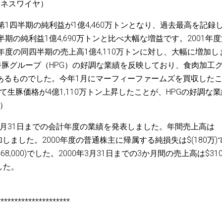
ジネスワイヤ）
第1四半期の純利益が1億4,460万トンとなり、過去最高を記録
期の純利益1億4,690万トンと比べ大幅な増益です。2001年度
00年度の同四半期の売上高1億4,110万トンに対し、大幅に増加し
の養豚グループ（HPG）の好調な業績を反映しており、食肉加工
あるものでした。今年1月にマーフィーファームズを買収した
生豚価格が4億1,110万トン上昇したことが、HPGの好調な業
e）
年3月31日までの会計年度の業績を発表しました。年間売上高は
増加しました。2000年度の普通株主に帰属する純損失は$(180万)
8,000)でした。2000年3月31日までの3か月間の売上高は$31
した。
*********************