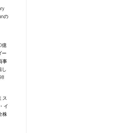
ry
anの
0億
ダー
両事
指し
8
ミス
・イ
全株