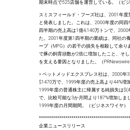
期末時点で525店舗を運営している。（ビ
スミスフィールド・フーズ社は、2001年度
と発表しました。これは、2000年度の同四半
四半期の売上高は1億4,140万トンで、20
た。2001年度第1四半期の業績は、同社
ープ（MPG）の若干の損失を相殺して余り
で豚の飼育頭数が2倍に増加したこと、そして
を支える要因となりました。（PRNewswir
> ペットメッドエクスプレス社は、2000
$1470万で、1999年度の売上高より44%
1999年度の普通株主に帰属する純損失は$(46
で、比較可能な3か月間より187%増加しま
1999年度の月間期間。（ビジネスワイヤ）
********************************************
企業ニュースリリース