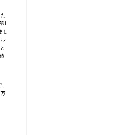
した
第1
まし
グル
こと
績
で、
0万