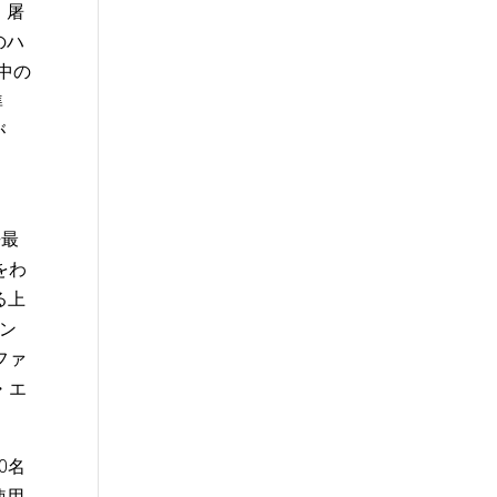
、屠
のハ
中の
準
が
去最
をわ
る上
キン
ファ
・エ
0名
使用