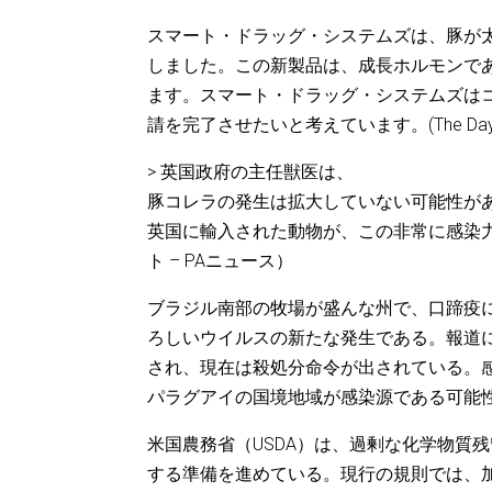
スマート・ドラッグ・システムズは、豚が
しました。この新製品は、成長ホルモンで
ます。スマート・ドラッグ・システムズはコ
請を完了させたいと考えています。(The Day
> 英国政府の主任獣医は、
豚コレラの発生は拡大していない可能性が
英国に輸入された動物が、この非常に感染
ト – PAニュース）
ブラジル南部の牧場が盛んな州で、口蹄疫
ろしいウイルスの新たな発生である。報道
され、現在は殺処分命令が出されている。
パラグアイの国境地域が感染源である可能性
米国農務省（USDA）は、過剰な化学物質
する準備を進めている。現行の規則では、