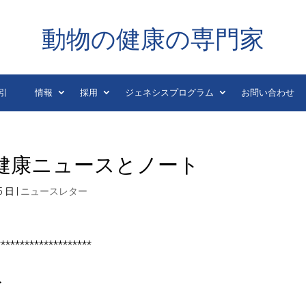
動物の健康の専門家
引
情報
採用
ジェネシスプログラム
お問い合わせ
動物健康ニュースとノート
5 日
|
ニュースレター
********************
ト