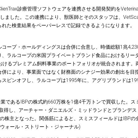
ClienTrax診療管理ソフトウェアを連携させる開発契約をVeterina
ことを発表しました。この連携により、獣医師とそのスタッフは、VetSc
られた検査結果をペーパーレスで記録できるようになります。
コープ・ホールディングスは合併に合意し、時価総額1兆4,23
り、ラルコープの米国プライベートブランド食品におけるリー
におけるプレミアム飼料事業のポートフォリオが統合されます。
合併により、事業面ではなく財務面のシナジー効果の創出を目
ピンオフし、ラルコープは1995年に、アグリブランドは199
業であるIBPの株式約660万株を1億4千万トンで買収した。ス
式を取得し、アーチャー・ダニエルズ・ミッドランドとブランデス
の株主となった。関係筋によると、スミスフィールドはIBPの
 – ウォール・ストリート・ジャーナル)