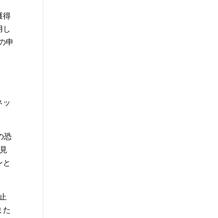
獲得
用し
の申
ネッ
の恐
見
ンと
止
また