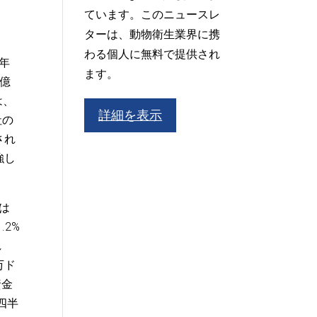
ています。このニュースレ
ターは、動物衛生業界に携
わる個人に無料で提供され
9年
ます。
3億
は、
詳細を表示
社の
され
強し
高は
.2%
れ
万ド
資金
四半