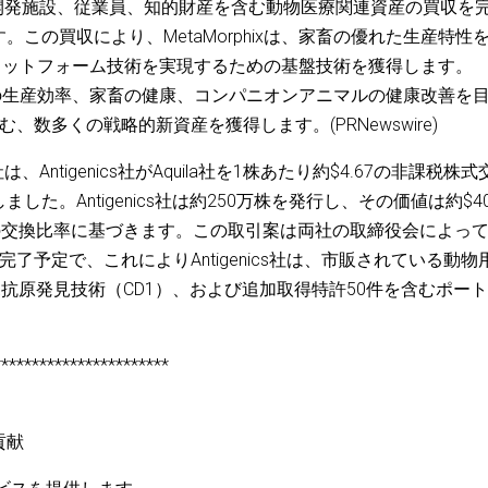
, Inc.の研究開発施設、従業員、知的財産を含む動物医療関連資産の買収を
この買収により、MetaMorphixは、家畜の優れた生産特性
チンプラットフォーム技術を実現するための基盤技術を獲得します。
、家畜の生産効率、家畜の健康、コンパニオンアニマルの健康改善を
数多くの戦略的新資産を獲得します。(PRNewswire)
uticals社は、Antigenics社がAquila社を1株あたり約$4.67の非課税株
た。Antigenics社は約250万株を発行し、その価値は約$4
898の交換比率に基づきます。この取引案は両社の取締役会によっ
了予定で、これによりAntigenics社は、市販されている動物
規抗原発見技術（CD1）、および追加取得特許50件を含むポー
***********************
貢献