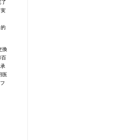
完了
を実
目的
式交換
0百
て承
用医
トフ