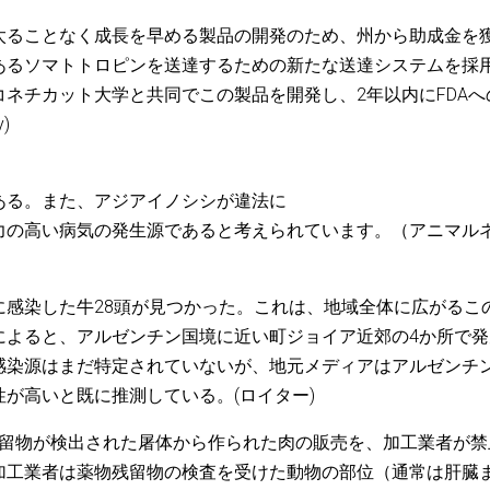
太ることなく成長を早める製品の開発のため、州から助成金を
あるソマトトロピンを送達するための新たな送達システムを採
ネチカット大学と共同でこの製品を開発し、2年以内にFDAへ
)
ある。また、アジアイノシシが違法に
力の高い病気の発生源であると考えられています。（アニマル
に感染した牛28頭が見つかった。これは、地域全体に広がるこ
によると、アルゼンチン国境に近い町ジョイア近郊の4か所で発
感染源はまだ特定されていないが、地元メディアはアルゼンチ
が高いと既に推測している。(ロイター)
残留物が検出された屠体から作られた肉の販売を、加工業者が禁
加工業者は薬物残留物の検査を受けた動物の部位（通常は肝臓