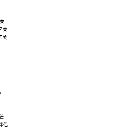
亿美
亿美
亿美
顾
践管
伴侣