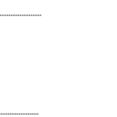
***********************
**********************