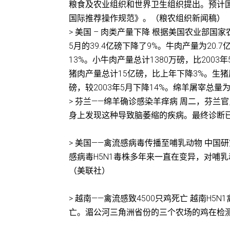
粮食及农业组织和世界卫生组织提出。预计
国际推荐操作规范》。（粮农组织新闻稿）
> 美国 – 肉类产量下降 根据美国农业部国
5月的39.4亿磅下降了9%。牛肉产量为20.
13%。小牛肉产量总计1380万磅，比2003年
猪肉产量总计15亿磅，比上年下降3%。生猪屠
磅，较2003年5月下降14%。绵羊屠宰总量为18
> 芬兰——绵羊确诊感染羊痒病 周二，芬
身上发现这种导致脑萎缩的疾病。最终诊断已于上
> 美国——禽流感病毒传播至哺乳动物 中
感病毒H5N1毒株多年来一直在变异，对哺
（美联社）
> 越南——禽流感致4500只鸡死亡 越南H5
亡。湄公河三角洲省份的三个农场的鸡在检