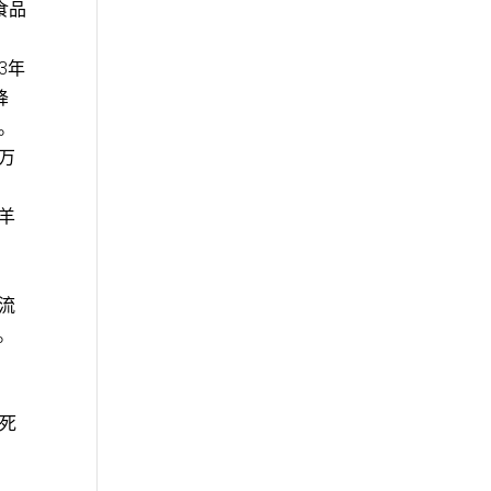
食品
3年
降
%。
0万
羊
流
。
人死