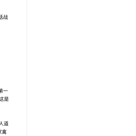
括战
后第一
，这是
了人道
家禽