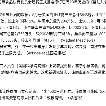
国际食品法典委员会还将正式批准修订已有23年历史的《婴幼儿
家农业统计局的数据，5月份美国商业红肉产量总计36亿磅，比200
7亿磅，比上年下降12%。牛屠宰总量为284万头，比2003年5月下
5月下降13%。小牛屠宰总量为64,900头，比2003年5月下降15
宰总量为758万头，较2003年5月下降3%。羔羊肉产量为130
.85万头，较去年同期下降15%。（Wattnet Meatnews）
兰官员宣布，芬兰在一只绵羊身上发现了羊痒病。这是芬兰首次在绵
周完成。（AnimalNet-法国通讯社）
国研究人员在《美国科学院院刊》上发表报告称，基于小鼠实验，禽
乳动物的危害也越来越大。这项新研究证实，该病毒正在迅速进化
N1禽流感疫情已宣布结束，至少4500只鸡死亡。该疫情已造成16
测出禽流感病毒呈阳性后死亡或被销毁。（路透社）