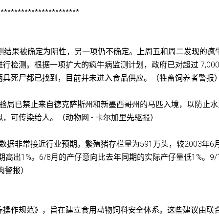
************************
的检测结果被确定为阴性，另一项仍不确定。上周五和周二发现的疯
检测。根据一项扩大的疯牛病监测计划，政府已对超过 7,000
两具死尸都已找到，目前并未进入食品供应。（牲畜饲养者警报
品检验局已禁止来自德克萨斯州和新墨西哥州的马匹入境，以防止水
，可传染给人。（动物网 - 卡尔加里先驱报）
，数据非常接近行业预期。繁殖猪存栏量为591万头，较2003年6
高出1%。6/8月的产仔意向比去年同期的实际产仔量低1%。9/
肉警报）
养操作规范》，旨在建立食用动物饲料安全体系。这些建议由联