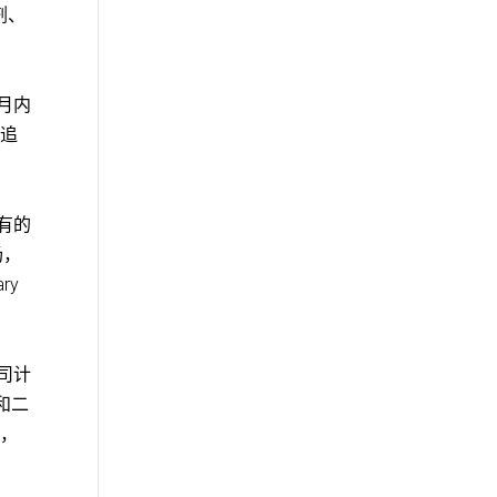
剂、
个月内
可追
其现有的
场，
ry
公司计
和二
度，