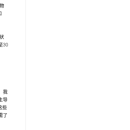
物
知
状
至30
。我
主导
这些
需了