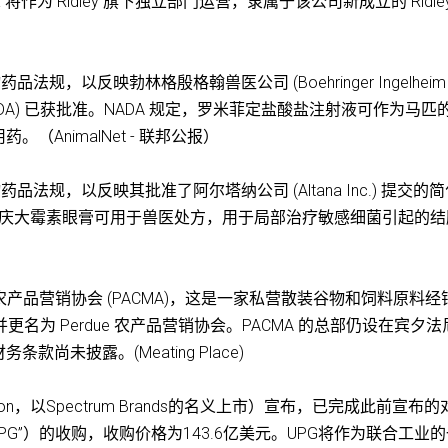
将作为 Ridley 旗下独立部门运营，隶属于该公司新成立的 Ridle
品法规，以反映勃林格殷格翰兽医公司 (Boehringer Ingelheim
请 (NADA) 已获批准。NADA 规定，罗米菲定盐酸盐注射液可作为马匹
AnimalNet - 联邦公报）
药品法规，以反映其批准了阿尔塔纳公司 (Altana Inc.) 提交的
定，硫酸庆大霉素眼膏可用于兽医处方，用于局部治疗敏感细菌引起的
夕法尼亚州农产品营销协会 (PACMA)，这是一家私营散装谷物和饲料原料经
，并更名为 Perdue 农产品营销协会。PACMA 的总部仍设在宾夕
务条款尚未披露。(Meating Place)
rporation，以Spectrum Brands的名义上市）宣布，已完成此前宣布
.，简称“UPG”）的收购，收购价格为143.6亿美元。UPG将作为联合工业