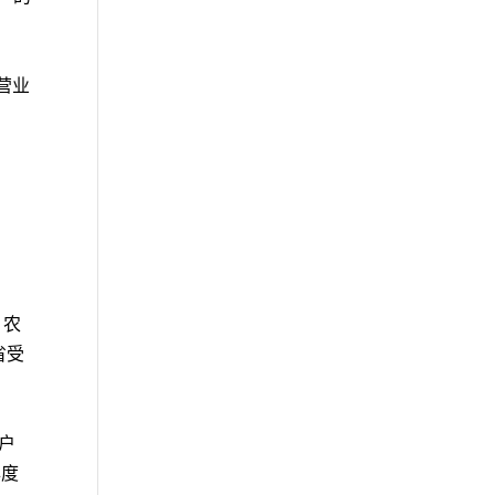
的营业
。农
省受
用户
年度