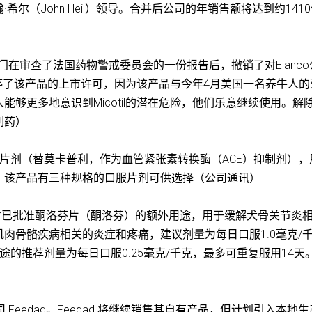
尔（John Heil）领导。合并后公司的年销售额将达到约141
管部门在审查了法国药物警戒委员会的一份报告后，撤销了对Elanc
前暂停了该产品的上市许可，因为该产品与今年4月美国一名养牛人
够更多地意识到Micotil的潜在危险，他们乐意继续使用。解
制药）
ker片剂（替莫卡普利，作为血管紧张素转换酶（ACE）抑制剂）
。该产品有三种规格的口服片剂可供选择（公司通讯）
省已批准酮洛芬片（酮洛芬）的额外用途，用于缓解犬骨关节炎
肉骨骼疾病相关的炎症和疼痛，建议剂量为每日口服1.0毫克/
的推荐剂量为每日口服0.25毫克/千克，最多可重复服用14天
料公司 Feedad。Feedad 将继续销售其自有产品，但计划引入本地