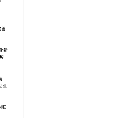
y
的兽
简化新
结膜
销
法尼亚
的对联
的一