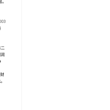
易。
003
美
第二
利润
协
度财
元。