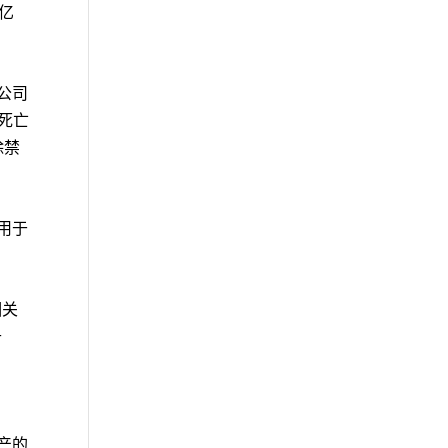
0亿
o公司
的死亡
除禁
，用于
相关
千
。
生产的