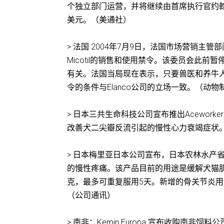
个独立部门运营，并将继续由首席执行官约翰·希
美元。（美通社）
> 法国 2004年7月9日，法国市场营销主
Micotil的销售和使用禁令。该委员会此
有关。法国当局现在表示，只要兽医和养牛人能
令的条件与Elanco公司的立场一致。（动物
> 日本三共生命科技公司宣布推出Acewor
改善犬二尖瓣反流引起的慢性心力衰竭症状
> 日本梅里亚日本公司宣布，日本农林水产
的慢性疼痛。该产品目前的用途是缓解犬猫肌
克，最多可重复服用5天。新增的骨关节炎用途
（公司通讯）
> 南非：Kemin Europa 宣布收购南非饲