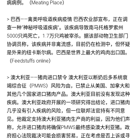
病病例。（Meating Place）
> 巴西——禽类呼吸道疾病疫情 巴西农业部宣布，正在调
查一种“神秘呼吸道疾病”。该疾病导致南马托格罗索州
5000只鸡死亡，1.7万只鸡被宰杀。据该部动物卫生部门
协调员称，该疾病并非禽流感，目前仍在检测中，但怀疑
是外来的纽卡斯尔病。巴西是世界上最大的鸡肉出口国。
（Feedstuffs online）
> 澳大利亚——猪肉进口禁令 澳大利亚以断奶后多系统衰
竭综合征（PMWS）风险为由，已禁止从美国、加拿大和
其他几个国家进口猪肉产品。澳大利亚目前没有发现这种
疾病。澳大利亚政府开展的一项研究得出结论，进口猪肉
几乎没有引入疾病的风险，但一位联邦法官持有不同意
见。他裁定支持澳大利亚猪肉生产商的利益，因为他们声
称，允许进口猪肉将确保PMWS最终感染澳大利亚猪。政
府担心法院裁决可能会损害贸易，正在考虑是否上诉或寻