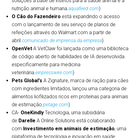
soluções à base de insetos para a saúde animal e a
nutrição animal e humana.
aquafeed.com
)
O Cão do Fazendeiro
está expandindo o acesso
com o lançamento de seu serviço de planos de
refeições através do Walmart.com a partir de
abril.
comunicado de imprensa da empresa
)
OpenVet
A VetClaw foi lançada como uma biblioteca
de código aberto de habilidades de IA desenvolvida
especificamente para medicina
veterinária.
einpresswire.com
)
Pets Global's
A Zignature, marca de ração para cães
com ingredientes limitados, lançou uma categoria de
alimentos liofilizados ricos em proteínas para animais
de estimação.
petage.com
)
CA-
OneKindly
Tecnologia, uma subsidiária
de
Darelle
A Online Solutions está colaborando
com
Investimento em animais de estimação
, uma
plataforma de tecnologia e inovação em saúde