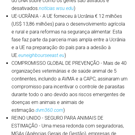
do DNA sobre como os genes são ativados e
desativados.
notícias.wsu.edu
)
UE-UCRÂNIA - A UE forneceu à Ucrânia € 12 milhões
(US$ 13,86 milhões) para o desenvolvimento agrícola
e rural e para reformas na segurança alimentar. Esta
fase faz parte da parceria mais ampla entre a Ucrânia
e a UE na preparação do país para a adesão à
UE.
euneighbourseeast.eu
)
COMPROMISSO GLOBAL DE PREVENÇÃO - Mais de 40
organizações veterinárias e de saúde animal de 5
continentes, incluindo a AVMA e a CAPC, assinaram um
compromisso para incentivar o controle de parasitas
durante todo o ano devido aos riscos emergentes de
doenças em animais e animais de
estimação.
dvm360.com
)
REINO UNIDO - SEGURO PARA ANIMAIS DE
ESTIMAÇÃO - Uma mesa redonda com seguradoras,
MGAs (Agências Gerais de Gestão), empresas de