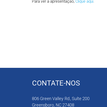
Para ver a apresentação,
Clique aqui
.
CONTATE-NOS
806 Green Valley Rd., Suíte 200
Greensboro, NC 27408