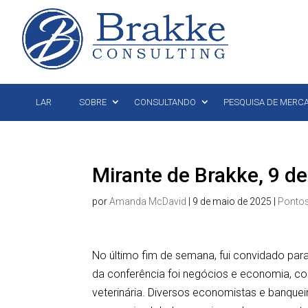
LAR
SOBRE
CONSULTANDO
PESQUISA DE MERC
Mirante de Brakke, 9 d
por
Amanda McDavid
|
9 de maio de 2025
|
Pontos
No último fim de semana, fui convidado para
da conferência foi negócios e economia, com 
veterinária. Diversos economistas e banque