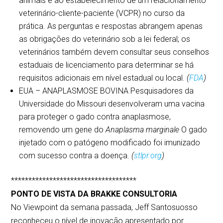
animais e ao estabelecimento de um relacionamento
veterinário-cliente-paciente (VCPR) no curso da
prática. As perguntas e respostas abrangem apenas
as obrigações do veterinário sob a lei federal; os
veterinários também devem consultar seus conselhos
estaduais de licenciamento para determinar se há
requisitos adicionais em nível estadual ou local.
(
FDA
)
EUA – ANAPLASMOSE BOVINA Pesquisadores da
Universidade do Missouri desenvolveram uma vacina
para proteger o gado contra anaplasmose,
removendo um gene do
Anaplasma marginale
O gado
injetado com o patógeno modificado foi imunizado
com sucesso contra a doença.
(
stlpr.org
)
************************************
PONTO DE VISTA DA BRAKKE CONSULTORIA
No Viewpoint da semana passada, Jeff Santosuosso
reconheceu o nível de inovação apresentado por