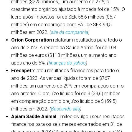
milhões ($225 milhões), um aumento de 27%; o
crescimento orgânico ajustado à moeda foi de 15%. O
lucro após impostos foi de SEK 58,6 milhões ($5,7
milhões) em comparação com PAT de SEK 94,5
milhões em 2022.
(
site da companhia
)
Orion Corporation
relataram resultados para todo o
ano de 2023. A receita da Saúde Animal foi de 104
milhões de euros ($113 milhões), um aumento ano
após ano de 5%
. (
finanças do yahoo
)
Freshpet
relatou resultados financeiros para todo o
ano de 2023. As vendas líquidas foram de $767
milhões, um aumento de 29% em comparação com o
ano anterior. O prejuízo líquido foi de $ (33,6) milhões
em comparação com o prejuízo líquido de $ (59,5)
milhões em 2022.
(
Buscando alfa
)
Apiam Saúde Animal
Limited divulgou seus resultados
financeiros para os seis meses encerrados em 31 de
dezembro de 2023 (1º semestre do ano fiscal de 24).