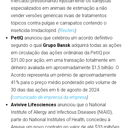
mercado pressionando injustamente os varejistas
especializados em animais de estimação a não
vender versões genéricas rivais de tratamentos
tópicos contra pulgas e carrapatos contendo o
inseticida Imidacloprid.
(
Reuters
)
PetIQ
anunciou que celebrou um acordo definitivo
segundo o qual
Grupo Bansk
adquirirá todas as ações
em circulação das ações ordinárias da PetIQ por
$31,00 por ação, em uma transação totalmente em
dinheiro avaliada em aproximadamente $1,5 bilhão. O
Acordo representa um prêmio de aproximadamente
41% para o preço médio ponderado pelo volume de
30 dias das ações em 6 de agosto de 2024.
(
comunicado de imprensa da empresa
)
Avivive Lifesciences
anunciou que o National
Institute of Allergy and Infectious Diseases (NIAID),
parte do National Institutes of Health, concedeu à
Anivive um novo contrato no valor de até $33 milhões