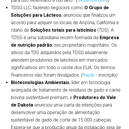
para uso veterinário e humano.
. (
Globenewswire
)
TDSG LLC, fazendo negócios como
O Grupo de
Soluções para Lácteos
, anunciou que finalizou um
acordo para adquirir os locais de Arizona, Califórnia e
Idaho de
Soluções totais para laticínios
(TDS). A
TDSG é uma subsidiária recém-formada da
Empresa
de nutrição padrão
, seu proprietário majoritário. Os
ativos da TDS adquiridos pela TDSG atualmente
atendem produtores de laticínios em mercados
significativos em todo o oeste dos EUA. Os termos
financeiros não foram divulgados.
(
Ração
- inscrição)
Biotecnologias Ambientais
, líder em tecnologia
avançada de tratamento de resíduos de gado e carne
bovina sustentável premium, e
Produtores do Vale
de Dakota
anunciou uma carta de intenções para
desenvolver uma operação de alimentação
sustentável de gado de corte de 15.000 cabeças.
Espera-se que a produção anual da instalação seja de