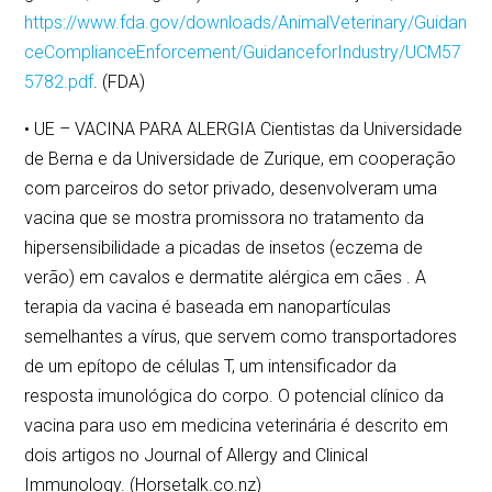
https://www.fda.gov/downloads/AnimalVeterinary/Guidan
ceComplianceEnforcement/GuidanceforIndustry/UCM57
5782.pdf
. (FDA)
• UE – VACINA PARA ALERGIA Cientistas da Universidade
de Berna e da Universidade de Zurique, em cooperação
com parceiros do setor privado, desenvolveram uma
vacina que se mostra promissora no tratamento da
hipersensibilidade a picadas de insetos (eczema de
verão) em cavalos e dermatite alérgica em cães . A
terapia da vacina é baseada em nanopartículas
semelhantes a vírus, que servem como transportadores
de um epítopo de células T, um intensificador da
resposta imunológica do corpo. O potencial clínico da
vacina para uso em medicina veterinária é descrito em
dois artigos no Journal of Allergy and Clinical
Immunology. (Horsetalk.co.nz)