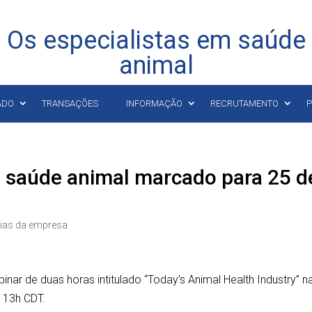
Os especialistas em saúde
animal
ADO
TRANSAÇÕES
INFORMAÇÃO
RECRUTAMENTO
P
e saúde animal marcado para 25 d
cias da empresa
inar de duas horas intitulado “Today's Animal Health Industry” n
s 13h CDT.