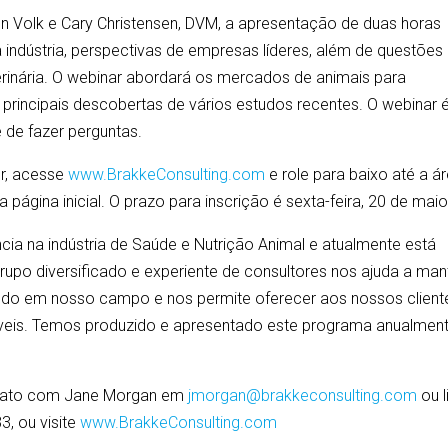
n Volk e Cary Christensen, DVM, a apresentação de duas horas
 indústria, perspectivas de empresas líderes, além de questões
eterinária. O webinar abordará os mercados de animais para
rincipais descobertas de vários estudos recentes. O webinar 
e de fazer perguntas.
er, acesse
www.BrakkeConsulting.com
e role para baixo até a á
a página inicial. O prazo para inscrição é sexta-feira, 20 de maio
cia na indústria de Saúde e Nutrição Animal e atualmente está
po diversificado e experiente de consultores nos ajuda a man
ndo em nosso campo e nos permite oferecer aos nossos client
níveis. Temos produzido e apresentado este programa anualmen
ontato com Jane Morgan em
jmorgan@brakkeconsulting.com
ou l
3, ou visite
www.BrakkeConsulting.com