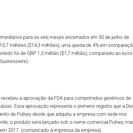
termediários para os seis meses encerrados em 30 de junho de
 10,7 milhões ($14,3 milhões), uma queda de 4% em comparaç
eríodo foi de GBP 1,3 milhão ($1,7 milhão), comparado ao lucro
(Businesswire)
ue recebeu a aprovação da FDA para comprimidos genéricos de
otássio. Essa aprovação representa o primeiro registro que a De
mento de Putney desde que adquiriu a empresa com sede nos
lmente, o produto será lançado sob o nome comercial Putney, ma
 em 2017. (comunicado à imprensa da empresa)