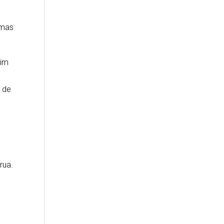
emas
oim
s de
rua.