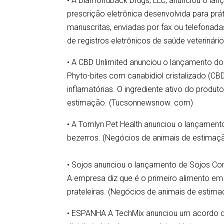
• A Diamondback Drugs, LLC, anunciou o lan
prescrição eletrônica desenvolvida para prá
manuscritas, enviadas por fax ou telefonada
de registros eletrônicos de saúde veterinári
• A CBD Unlimited anunciou o lançamento 
Phyto-bites com canabidiol cristalizado (CB
inflamatórias. O ingrediente ativo do prod
estimação. (Tucsonnewsnow. com)
• A Tomlyn Pet Health anunciou o lançament
bezerros. (Negócios de animais de estimaç
• Sojos anunciou o lançamento de Sojos Com
A empresa diz que é o primeiro alimento em 
prateleiras. (Negócios de animais de estim
• ESPANHA A TechMix anunciou um acordo de 