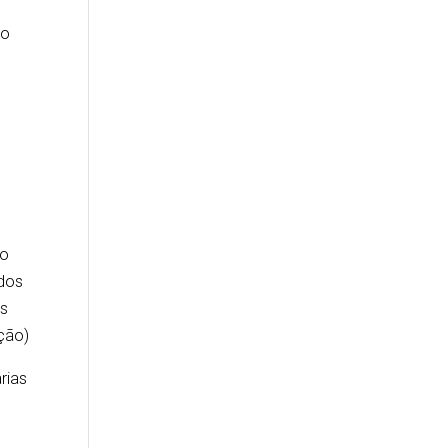
to
s
to
ados
es
ação)
rias