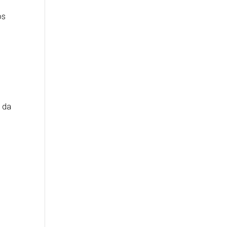
os
l da