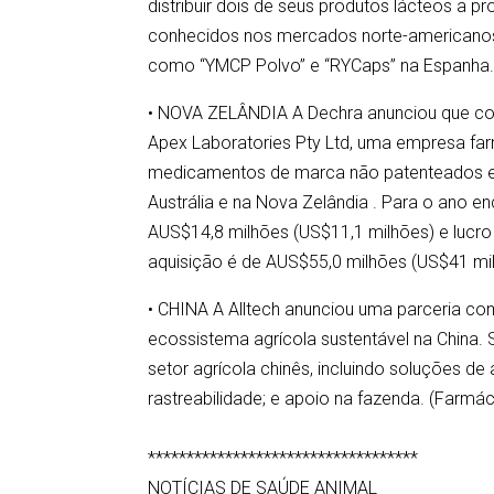
distribuir dois de seus produtos lácteos a p
conhecidos nos mercados norte-americano
como “YMCP Polvo” e “RYCaps” na Espanha. 
• NOVA ZELÂNDIA A Dechra anunciou que con
Apex Laboratories Pty Ltd, uma empresa farm
medicamentos de marca não patenteados e 
Austrália e na Nova Zelândia . Para o ano e
AUS$14,8 milhões (US$11,1 milhões) e lucro 
aquisição é de AUS$55,0 milhões (US$41 mi
• CHINA A Alltech anunciou uma parceria com
ecossistema agrícola sustentável na China. 
setor agrícola chinês, incluindo soluções de
rastreabilidade; e apoio na fazenda. (Farmác
***********************************
NOTÍCIAS DE SAÚDE ANIMAL