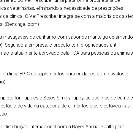
çamento do VetPrescriber, uma plataforma proprietária de
ticas veterinárias, eliminando a necessidade de prescrições
s da clínica. O VetPrescriber integra-se com a maioria dos sist
os. (Benzinga. com)
dos mastigáveis de cânhamo com sabor de manteiga de amend
D). Segundo a empresa, o produto tem propriedades anti-
uto não é atualmente aprovado pela FDA para pessoas ou animai
o da linha EPIC de suplementos para cuidados com cavalos e
ão)
plete for Puppies e Sojos SimplyPuppy, guloseimas de carne c
estágio de vida na categoria de alimentos crus e estáveis nas
ação)
distribuição internacional com a Bayer Animal Health para