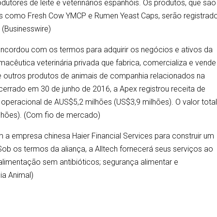
rodutores de leite e veterinários espanhóis. Os produtos, que são
s como Fresh Cow YMCP e Rumen Yeast Caps, serão registrad
(Businesswire)
cordou com os termos para adquirir os negócios e ativos da
acêutica veterinária privada que fabrica, comercializa e vende
outros produtos de animais de companhia relacionados na
ncerrado em 30 de junho de 2016, a Apex registrou receita de
operacional de AUS$5,2 milhões (US$3,9 milhões). O valor tota
lhões). (Com fio de mercado)
 a empresa chinesa Haier Financial Services para construir um
Sob os termos da aliança, a Alltech fornecerá seus serviços ao
 alimentação sem antibióticos; segurança alimentar e
ia Animal)