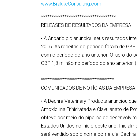
www.BrakkeConsulting.com
***********************************
RELEASES DE RESULTADOS DA EMPRESA
• A Anpario plc anunciou seus resultados in
2016. As receitas do período foram de GBP
com o período do ano anterior. O lucro do p
GBP 1,8 milhão no período do ano anterior. 
**********************************
COMUNICADOS DE NOTÍCIAS DA EMPRESA
• A Dechra Veterinary Products anunciou q
Amoxicilina Trihidratada e Clavulanato de P
obteve por meio do pipeline de desenvolvi
Estados Unidos no início deste ano. Inicia
será vendido sob o nome comercial Dechra