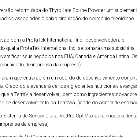
versão reformulada do ThyroKare Equine Powder, um suplemen
uadros associados à baixa circulação do hormônio tireoidiano
são com a ProtaTek International, Inc., desenvolvedora e
do qual a ProtaTek International Inc. se tornará uma subsidiária
 diversificar seus negócios nos EUA, Canadá e América Latina. O
(comunicado de imprensa da empresa)
nunciaram que entrarão em um acordo de desenvolvimento conjun
. O acordo alavancará certos ingredientes nutricionais avanç
e que a TerraVia desenvolveu, bem como ingredientes inovador
ine de desenvolvimento da TerraVia. (idade do animal de estim
o Sistema de Sensor Digital VetPro OptiMax para imagens dentá
 imprensa da empresa)