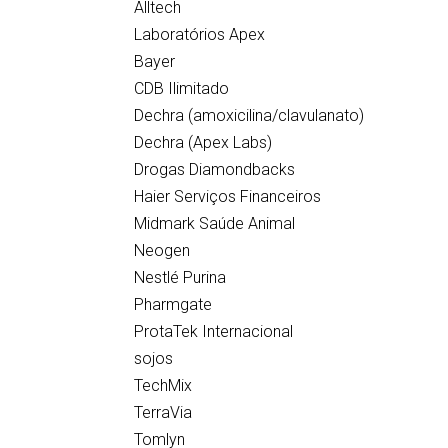
Alltech
Laboratórios Apex
Bayer
CDB Ilimitado
Dechra (amoxicilina/clavulanato)
Dechra (Apex Labs)
Drogas Diamondbacks
Haier Serviços Financeiros
Midmark Saúde Animal
Neogen
Nestlé Purina
Pharmgate
ProtaTek Internacional
sojos
TechMix
TerraVia
Tomlyn