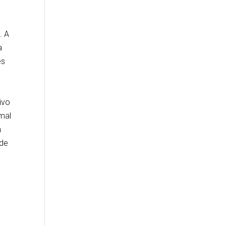
. A
a
es
ivo
imal
a
 de