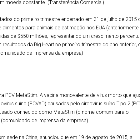
 moeda constante. (Transferência Comercial)
ados do primeiro trimestre encerrado em 31 de julho de 2015 
e alimentos para animais de estimação nos EUA (anteriormente
quidas de $550 milhões, representando um crescimento percentu
sultados da Big Heart no primeiro trimestre do ano anterior, 
 (Comunicado de imprensa da empresa)
tera PCV MetaStim. A vacina monovalente de vírus morto que aju
ovírus suíno (PCVAD) causadas pelo circovírus suíno Tipo 2 (P
e usado conhecido como MetaStim (o nome comum para o
 ). (comunicado de imprensa da empresa)
om sede na China, anunciou que em 19 de agosto de 2015, a