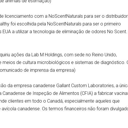
 de animais de estimação)
de licenciamento com a NoScentNaturals para ser o distribuidor
althy foi escolhida pela NoScentNaturals para ser o primeiro
 EUA a utilizar a tecnologia de eliminação de odores No Scent.
uiriu ações da Lab M Holdings, com sede no Reino Unido,
e meios de cultura microbiológicos e sistemas de diagnóstico. 
 (comunicado de imprensa da empresa)
ção da empresa canadense Gallant Custom Laboratories, a únic
 Canadense de Inspeção de Alimentos (CFIA) a fabricar vacina
tende clientes em todo o Canadá, especialmente aqueles que
e avícola canadense. Os termos financeiros não foram divulgad