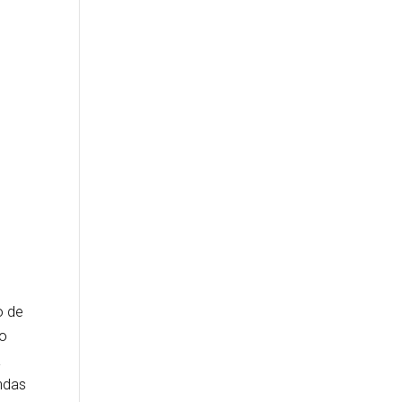
o de
ão
a
endas