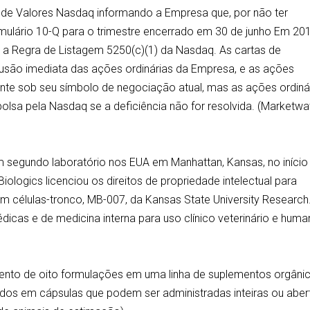
de Valores Nasdaq informando a Empresa que, por não ter
rmulário 10-Q para o trimestre encerrado em 30 de junho Em 201
 Regra de Listagem 5250(c)(1) da Nasdaq. As cartas de
usão imediata das ações ordinárias da Empresa, e as ações
ente sob seu símbolo de negociação atual, mas as ações ordiná
olsa pela Nasdaq se a deficiência não for resolvida. (Marketwa
um segundo laboratório nos EUA em Manhattan, Kansas, no início
ologics licenciou os direitos de propriedade intelectual para
m células-tronco, MB-007, da Kansas State University Research
icas e de medicina interna para uso clínico veterinário e huma
mento de oito formulações em uma linha de suplementos orgâni
dos em cápsulas que podem ser administradas inteiras ou aber