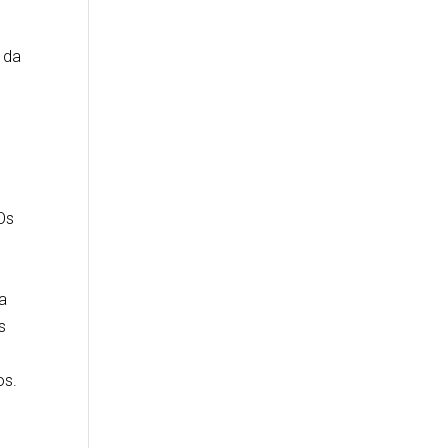
 da
Os
a
s
os.