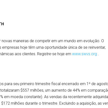
TH
er novas maneiras de competir em um mundo em evolução. O
s empresas hoje têm uma oportunidade única de se reinventar,
inâmicas aos clientes. Registre-se hoje em
www.swvs.org
.
dos para seu primeiro trimestre fiscal encerrado em 1º de agost
th totalizaram $557 milhões, um aumento de 44% em comparaç
(48% em moeda constante). As vendas da recentemente adquirid
 $172 milhões durante o trimestre. Excluindo a aquisição, as v