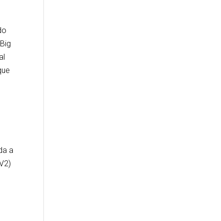
do
 Big
al
que
da a
CV2)