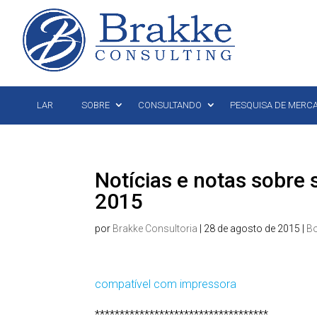
LAR
SOBRE
CONSULTANDO
PESQUISA DE MERC
Notícias e notas sobre
2015
por
Brakke Consultoria
|
28 de agosto de 2015
|
Bo
compatível com impressora
***********************************